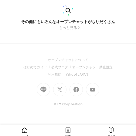
その他にもいろんなオープンチャットがもりだくさん
もっと見る
(Open
オープンチャットについて
in
(Open
(Open
(Open
はじめてガイド
公式ブログ
オープンチャット禁止規定
a
in
in
in
(Open
(Open
利用規約
Yahoo! JAPAN
new
a
a
a
in
in
window)
Go
new
Go
new
Go
Go
new
a
a
to
window)
to
window)
to
to
window)
new
new
Line
X
Facebook
Youtube
window)
window)
(Open
(Open
(Open
(Open
© LY Corporation
in
in
in
in
a
a
a
a
new
new
new
new
window)
window)
window)
window)