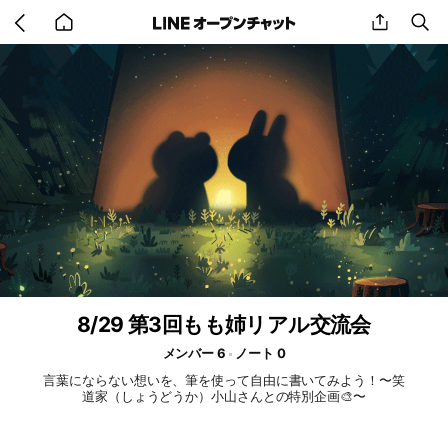
Go
share
se
back
to
home
8/29 第3回もも姉リアル交流会
メンバー 6
ノート 0
言葉にならない想いを、筆を使って自由に書いてみよう！〜笑
道家（しょうどうか）小山さんとの特別企画🎨〜