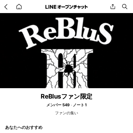
Go
share
se
back
to
home
ReBlusファン限定
メンバー 549
ノート 1
ファンの集い
あなたへのおすすめ