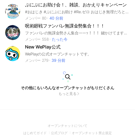
ぷにぷにお助け会！、雑談、おかえりキャンペーン
#おはじき #ぷにぷにお助け #Re.ゼロ おはじき無理だろと思った人達！ この部ではお助け、雑談ができます！ 荒らしなどはやめてください おはじき頑張りたい人ぜひ！ おかえりキャンペーンも送るの️⭕️です！ 100人まではあなたもグループの古参勢！ 初心者、中級者、上級者大歓迎！ ワイポあったら次イベお助け企画するかも、、、 今のうちに入った方がお助け楽だよ！ りぜろ！！ ガチりたい人ぜひ！
メンバー 80
40 分前
呪術廻戦ファンパレ無課金勢集合！！！
ファンパレの無課金勢さん集合ーーｯ！！！ 鍵かけてますが荒らし対策用だから気にせんでね🙌 初心者からやり込みガチ勢まで、幅広く受け付けます！ 良ければフレンドなりましょー︎︎👍 初めにノート確認や挨拶をしてくださいね！ 大事なノートの確認も忘れず✨ 即抜け、荒らし行為❌ #呪術廻戦 #呪術廻戦ファントムパレード #ファンパレ
メンバー 558
たった今
New WePlay公式
WePlayの公式オープンチャットです。
メンバー 279
39 分前
その他にもいろんなオープンチャットがもりだくさん
もっと見る
(Open
オープンチャットについて
in
(Open
(Open
(Open
はじめてガイド
公式ブログ
オープンチャット禁止規定