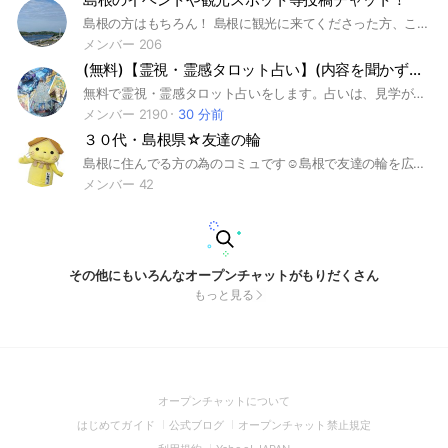
島根の方はもちろん！ 島根に観光に来てくださった方、これから行くよって方も 大歓迎～ 島根県のイベント情報・祭りや催し物等を投稿してください。 また、観光スポットや島根の今を写真と共に送信！チャットで気軽に話しちゃいましょう☺️ 県内の飲食店🍺🍴の投稿も どうぞ。例えば、「今日のご飯 この店に行きました！」「あの店に行きます！」「大社のスタバなぅ」など… 入室いただいた方 だんだん💕～出雲弁～
メンバー 206
(無料)【霊視・霊感タロット占い】(内容を聞かずに霊感・霊視で占います。)
無料で霊視・霊感タロット占いをします。占いは、見学ができます。その他、無料のZOOMイベントを多々開催しています。お楽しみください。 占い希望の方は、ノートに申し込みの方法や、占いの手順が書かれています。一番下には感想もありますので、併せてご覧ください。 霊感・霊視で、僕の守護霊からのメッセージを受け取ります。詳細をきかずに占いに入ります。 詳細を聞いてからでは、霊感でも占いでもありません。知識と経験からアドバイスをする「カウンセリング」です。 僕は、詳細を聞かない霊感でのタロット占いをします。霊的なことに関心のある方や、守護霊のことが気になるかたなども適していると思います。 霊視でお伝えするのは、問題の核心や、あなたの状況、他人の気持ちもわかることがあります。未来は1～2ヵ月くらい先まで読めます。あなたの守護霊からのメッセージを受け取ることもできます。 平日、休日ともに、23時ごろからの占い開始が多いです。トークは確認しますので、コメントはいれていただいてOKです。よろしくお願いします。
メンバー 2190
30 分前
３０代・島根県☆友達の輪
島根に住んでる方の為のコミュです☺島根で友達の輪を広げよう*☆*ﾟ･
メンバー 42
その他にもいろんなオープンチャットがもりだくさん
もっと見る
(Open
オープンチャットについて
in
(Open
(Open
(Open
はじめてガイド
公式ブログ
オープンチャット禁止規定
a
in
in
in