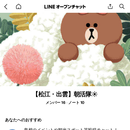
Go
share
se
back
to
home
【松江・出雲】朝活隊☀️
メンバー 16
ノート 10
あなたへのおすすめ
島根のイベントや観光スポット等投稿チャット！