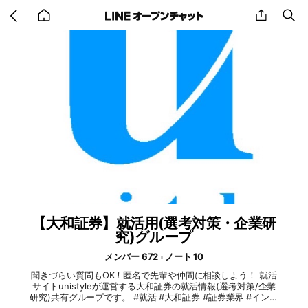
Go
share
se
back
to
home
【大和証券】就活用(選考対策・企業研
究)グループ
メンバー 672
ノート 10
聞きづらい質問もOK！匿名で先輩や仲間に相談しよう！ 就活
サイトunistyleが運営する大和証券の就活情報(選考対策/企業
研究)共有グループです。 #就活 #大和証券 #証券業界 #インタ