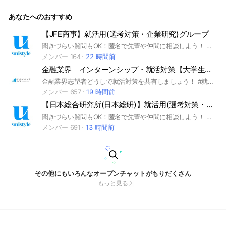
ーンシップ #本選考 #unistyle #ユニスタイル #面接 #採用 #
内定 #ES #エントリーシート #自己分析 #業界研究 #企業研究
あなたへのおすすめ
#自己PR #ガクチカ #学生時代頑張ったこと #志何望動機 #we
bテスト #ウェブテスト #GD #グループディスカッション #グ
ルディス #OB訪問 #企業選び #就活対策 #就活準備 #大手企業
【JFE商事】就活用(選考対策・企業研究)グループ
#日系企業 ▼unistyleが運営する証券のオプチャグループ▼ 野
聞きづらい質問もOK！匿名で先輩や仲間に相談しよう！ 就活サイトunistyleが運営するJFE商事の就活情報(選考対策/企業研究)共有グループです。 #就活 #JFE商事 #専門商社業界 #インターンシップ #本選考 #unistyle #ユニスタイル #面接 #採用 #内定 #ES #エントリーシート #自己分析 #業界研究 #企業研究 #自己PR #ガクチカ #学生時代頑張ったこと #志何望動機 #webテスト #ウェブテスト #GD #グループディスカッション #グルディス #OB訪問 #企業選び #就活対策 #就活準備 #大手企業 #日系企業 ▼unistyleが運営する専門商社のオプチャグループ▼ メタルワン / 伊藤忠丸紅鉄鋼（MISI) / 阪和興業 / 日鉄物産 / 豊島 / 岩谷産業 / JFE商事 / 長瀬産業 / 兼松 / 岡谷鋼機 / 三菱食品 / 伊藤忠食品 / 山善 / 伊藤忠エネクス / 日本アクセス / PALTAC（パルタック） / 三井食品 / ユアサ商事 / 加藤産業 / マクニカ / あらた / 全日空商事 / 帝人フロンティア / 住友商事グローバルメタルズ / 蝶理 / UACJ(旧 古河スカイ) / 豊通マテリアル ▼JFE商事の企業研究はこちらから▼ https://x.gd/WWbBR
村證券 / 大和証券 / SMBC日興証券 / みずほ証券 / 三菱UFJ モ
ルガン・スタンレー証券 / 松井証券 / 野村アセットマネジメン
メンバー 164
22 時間前
ト / アセットマネジメントOne / イー・ギャランティ ▼大和
金融業界 インターンシップ・就活対策【大学生、就活】
証券の企業研究はこちらから▼ https://x.gd/fFAqS
金融業界志望者どうしで就活対策を共有しましょう！ #就活 #25卒 #26卒 #27卒 #28卒 #3年生 #就職 #採用 #金融#金融業界 #銀行 #地銀 #証券 #生命保険 #損害保険 #損保 #資産運用 #外資系投資銀行 #外銀 #外資系 #投資 #投資信託 #メガバンク #地方銀行 #信託銀行 #信用金庫 #信用組合 #火災保険 #自動車保険 #生保 #クレジット #カード #リース #インターン #インターンシップ #面接 #エントリーシート #ES #グループワーク #自己分析 #自己PR #WEBテスト #SPI #玉手箱#早期選考#WEBテスト #SPI #ENG #GAB #CAB #TG-WEB #SCOA #CUBIC #TAP #eF-1G #3E-IP #TAL #BRIDGE # 内田クレペリン #フィナンシャルプランナー#FP #プライベートバンキング #ファンドマネージャー #証券アナリスト #エコノミスト #アクチュアリー #三井住友銀行 #三菱UFJ銀行 #みずほ銀行 #みずほ証券 #JCB #日本銀行 #日銀 #日本郵政グループ #ゆうちょ銀行 #ゆうちょ #かんぽ生命 #野村證券 #国際協力銀行 #JBIC #JCB #ジェーシービー #丸井グループ #NTTファイナンス #東京海上日動火災保険 #三井住友海上火災保険 #日本政策投資銀行 #DBJ #イー・ギャランティ #日本取引所 #JPX #オリックス #第一生命保険 #みずほフィナンシャル #大和証券 #三菱UFJ信託銀行 #三井住友信託銀行 #損害保険ジャパン #三井住友カード #UBSグループ #マネックス証券 #三菱UFJリース #バークレイズ #SMBC日興証券 #アフラック #日本生命保険 #明治安田生命保険 #住友生命保険 #日本政策金融公庫 #日本郵政グループ #あいおいニッセイ同和損保 #三菱UFJモルガン・スタンレー #モルガン・スタンレー #ゴールドマンサックス #JPモルガン #シティグループ #バークレイズ #メリルリンチ #クレディスイス #ブラックロック #BNPパリバ #UFJニコス #富国生命 #静岡銀行 #千葉銀行 #横浜銀行 #新生銀行 #大和証券 #大同生命保険 #大樹生命 #城南信金 #福岡銀行。
メンバー 657
19 時間前
【日本総合研究所(日本総研)】就活用(選考対策・企業研究)グループ
聞きづらい質問もOK！匿名で先輩や仲間に相談しよう！ 就活サイトunistyleが運営する日本総合研究所(日本総研)の就活情報(選考対策/企業研究)共有グループです。 #就活 #日本総合研究所(日本総研) #コンサル業界 #インターンシップ #本選考 #unistyle #ユニスタイル #面接 #採用 #内定 #ES #エントリーシート #自己分析 #業界研究 #企業研究 #自己PR #ガクチカ #学生時代頑張ったこと #志何望動機 #webテスト #ウェブテスト #GD #グループディスカッション #グルディス #OB訪問 #企業選び #就活対策 #就活準備 #大手企業 #日系企業 ▼unistyleが運営するコンサルのオプチャグループ▼ マッキンゼー・アンド・カンパニー / ボストン コンサルティング グループ（BCG) / ベイン・アンド・カンパニー / A.T.カーニー / アーサー・D・リトル / Strategy＆ / ローランド・ベルガー / PwCコンサルティング / デロイト トーマツ コンサルティング / KPMGコンサルティング / EYストラテジー・アンド・コンサルティング / アクセンチュア / 野村総合研究所（NRI） / 日本総合研究所(日本総研) / アビームコンサルティング / ベイカレント・コンサルティング / レイヤーズ・コンサルティング / シグマクシス / 船井総合研究所 / 大和総研 / 三菱UFJリサーチ＆コンサルティング(МURC) / 三菱総合研究所(MRI) / キャップジェミニ / オリバー・ワイマン / コーポレイトディレクション（CDI） / 日本経済研究所 / 山田コンサルティンググループ / ビジョン・コンサルティング ▼日本総合研究所(日本総研)の企業研究はこちらから▼ https://x.gd/j9R8b
メンバー 691
13 時間前
その他にもいろんなオープンチャットがもりだくさん
もっと見る