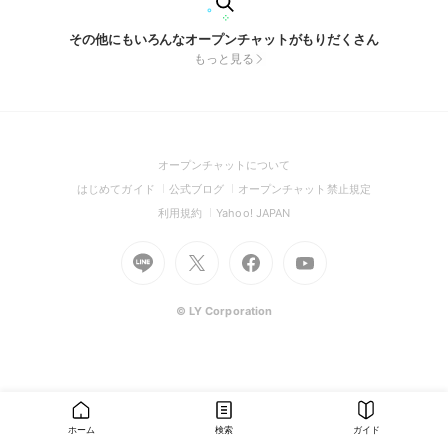
その他にもいろんなオープンチャットがもりだくさん
もっと見る
(Open
オープンチャットについて
in
(Open
(Open
(Open
はじめてガイド
公式ブログ
オープンチャット禁止規定
a
in
in
in
(Open
(Open
利用規約
Yahoo! JAPAN
new
a
a
a
in
in
window)
Go
new
Go
new
Go
Go
new
a
a
to
window)
to
window)
to
to
window)
new
new
Line
X
Facebook
Youtube
window)
window)
(Open
(Open
(Open
(Open
© LY Corporation
in
in
in
in
a
a
a
a
new
new
new
new
window)
window)
window)
window)
ホーム
検索
ガイド