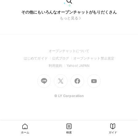
その他にもいろんなオープンチャットがもりだくさん
もっと見る
(Open
オープンチャットについて
in
(Open
(Open
(Open
はじめてガイド
公式ブログ
オープンチャット禁止規定
a
in
in
in
(Open
(Open
利用規約
Yahoo! JAPAN
new
a
a
a
in
in
window)
Go
new
Go
new
Go
Go
new
a
a
to
window)
to
window)
to
to
window)
new
new
Line
X
Facebook
Youtube
window)
window)
(Open
(Open
(Open
(Open
© LY Corporation
in
in
in
in
a
a
a
a
new
new
new
new
window)
window)
window)
window)
ホーム
検索
ガイド