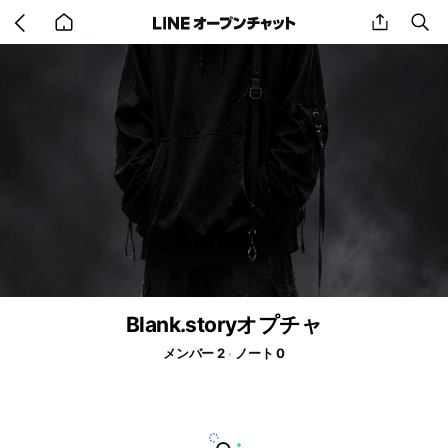
Go
share
se
back
to
home
Blank.storyオプチャ
メンバー 2
ノート 0