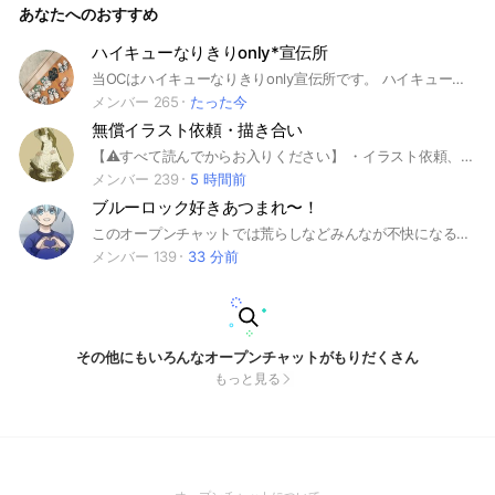
あなたへのおすすめ
をつけて、投稿おっけーです！！
ハイキューなりきりonly*宣伝所
当OCはハイキューなりきりonly宣伝所です。 ハイキューのなりきりおぷ、そして全也、夢也、対面、人探し等の宣伝のみOKとなっております。 ルールをしっかり見ることが絶対条件です。 是非入っていただけると。 #ハイキュー#only#HQ#排球#宣伝所＃也＃なりきり 設立* 2025年4月19日
メンバー 265
たった今
無償イラスト依頼・描き合い
【⚠️すべて読んでからお入りください】 ・イラスト依頼、してされる場所です！ ⭕合わないと思ったら即抜け🆗⭕ （自分のノートは全て消してください） ❌タメ口❌ ❌有償依頼❌ ❌宣伝ノート以外での宣伝❌ ❌スタンプ連打❌ ❌人の嫌がる行為❌ ❌依頼関係以外のもの❌ ❌ハッシュタグのないノートの投稿❌ 🔷ノートを投稿する際はノートにハッシュタグをつけてください。 【守れない方は入らない】でください。 （ハッシュタグの詳細は大事なノートをご覧ください） ❌雑談禁止❌ ・描き合い🆗 ・依頼品完成された絵師様はその方をメンションして、ノートに載せましょう。 #無償イラスト #イラスト #依頼 #描き合い #イラスト依頼
メンバー 239
5 時間前
ブルーロック好きあつまれ〜！
このオープンチャットでは荒らしなどみんなが不快になるようなことは書かないでね！みんなで楽しくブルーロック語ろう！
メンバー 139
33 分前
その他にもいろんなオープンチャットがもりだくさん
もっと見る