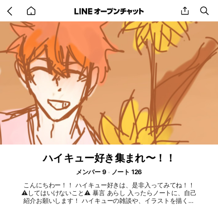
Go
share
se
back
to
home
ハイキュー好き集まれ〜！！
メンバー 9
ノート 126
こんにちわー！！ ハイキュー好きは、是非入ってみてね！！
⚠してはいけないこと⚠ 暴言 あらし 入ったらノートに、自己
紹介お願いします！ ハイキューの雑談や、イラストを描くな
どをおこないます！ ハイキューのイラストで、腐(BL、GL、)
グロ絵、夢絵、ハイキューオリキャラなどは、ノートでワンク