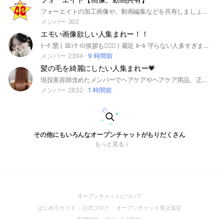
フォーエイトの加工画像や、動画編集などを共有しましょう！ 見るだけ、保存するだけでも、構いません。 保存したい場合は、動画、画像の送信者に許可を得てください。 ですが、自作発言はやめてください。 AKBやフォートナイトとは、関係ありません。
メンバー 302
エモい画像欲しい人集まれー！！
ﾄｰｸ 🈲 ( ﾖﾛｼｸ の挨拶も🙅🏻‍♀️ ) 最近 ﾙｰﾙ 守らない人多すぎます ﾖ 💢 ちゃんとみてから入ってください こちらは 画像配布 の ｵﾌﾟ ﾃﾞｽ ‼️💫 画像は全て ﾉｰﾄ に あります ➕親バレ防止に最高すぎる ｵﾌﾟ 🤭💖 ﾙｰﾙ ❤️‍🔥 詳しくは大事な ﾉｰﾄ 見てください 🙌🏻 会話 🈲 ﾖﾛｼｸ の挨拶等 も 全て ﾀﾞﾒ ﾃﾞｽ 💢 荒らし お断り ^^ 宣伝目的 / 出会い癖 での参加 🈲 ｵﾌﾟを宣伝する場所じゃないし、 恋愛する場所でもないです👎🏻💧 ﾙｰﾙ を守れなかったら ｻｯｶｰﾎﾞｰﾙ ⚽ ﾃﾞｽ ‼️ #画像配布 #エモ画
メンバー 2394
9 時間前
髪の毛を綺麗にしたい人集まれー💗
現役美容師含めたメンバーでヘアケアやヘアケア用品、正しい毛髪知識や、知って得する豆知識、ヘアスタイルのご相談や口コミなど共有できる環境です！
メンバー 2832
1 時間前
その他にもいろんなオープンチャットがもりだくさん
もっと見る
(Open
オープンチャットについて
in
(Open
(Open
(Open
はじめてガイド
公式ブログ
オープンチャット禁止規定
a
in
in
in