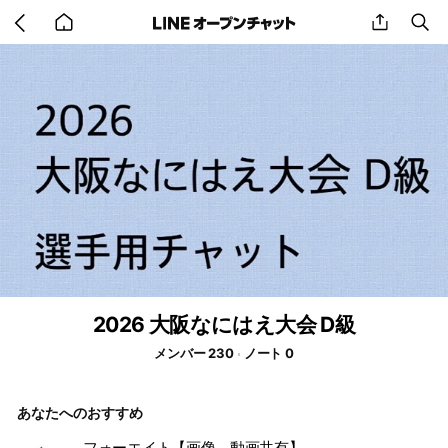
Go
share
se
back
to
home
2026 大阪なにはえ大会 D級
メンバー 230
ノート 0
あなたへのおすすめ
フォーエイト【画像、動画共有】