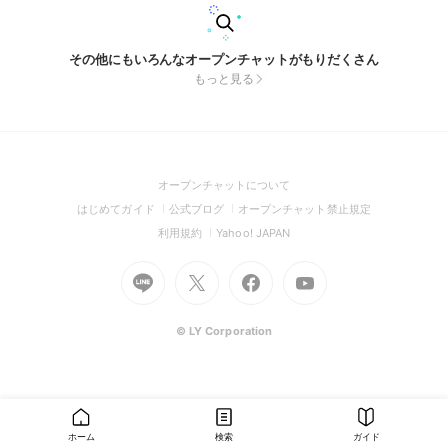
その他にもいろんなオープンチャットがもりだくさん
もっと見る
(Open
オープンチャットについて
in
(Open
(Open
(Open
はじめてガイド
公式ブログ
オープンチャット禁止規定
a
in
in
in
(Open
(Open
利用規約
Yahoo! JAPAN
new
a
a
a
in
in
window)
Go
new
Go
new
Go
Go
new
a
a
to
window)
to
window)
to
to
window)
new
new
Line
X
Facebook
Youtube
window)
window)
(Open
(Open
(Open
(Open
© LY Corporation
in
in
in
in
a
a
a
a
new
new
new
new
window)
window)
window)
window)
ホーム
検索
ガイド