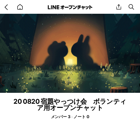
Go
share
se
back
to
home
20 0820 宿題やっつけ会 ボランティ
ア用オープンチャット
メンバー 3
ノート 0