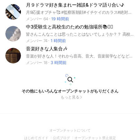
月９ドラマ好き集まれー雑談&ドラマ語り合い♪
月9応援オプチャ🥰 #監察医朝顔#イチケイのカラス#絶対零度#ラジエーションハウス#シャーロック#スーツ #コードブルー #のだめカンタービレ #コンフィデンスマンJP #NightDoctor#ナイトドクター #アバランチ 新月9🆕#ONE DAY〜聖夜のから騒ぎ〜 #真夏のシンデレラ #教場～0～木村拓哉 #女神の教室~リーガル青春白書~ #北川景子 #PICU~小児集中治療室~ #吉沢亮#高杉真宙 #元彼の遺言状 などなどいろんな月９(月10)ドラマを応援しよう！ #月9#月曜日#ドラマ #競争の番人 #坂口健太郎 #ミステリと言う勿れ #綾瀬はるか #菅田将暉 #綾野剛 #上野樹里 #時任三郎 #竹野内豊 #黒木華 #本田翼 #窪田正孝 #広瀬アリス #鈴木伸之 #玉木宏 #沢村一樹 #横山裕 #岩田剛典 #ディーンフジオカ #山下智久 #新垣結衣 #成田凌 #織田裕二 #中島裕翔 #中村アン #新田真剣佑 #風間俊介 #山口智子 #志田未来 #新木優子 #ともさかりえ #加藤柚凪 #戸次重幸 #森本慎太郎 #鈴木伸之 #長澤まさみ #小日向文世 #田中圭 #波瑠 #岸優太 #飯豊まりえ #北村匠海 #岡崎紗絵 #林遣都 #語りたい人募集中！！！！！ 沢山話そ‬ ܸ. ̫ .ܸ ‪ 他のオプチャの宣伝はノートのみにお願いします🙇‍♀️ (#副管理者募集中((ﾋｿｯ…長い期間いてくれる人に…) 参加者禁止リスト編集しましたー！ 退会したあとでも再参加禁止にできるのでご理解ください。
メンバー 64
19 時間前
中3受験生と高校生のための勉強場所📚✍🏻
皆さんこんなことは思ったことはないでしょうか？？ 高校受験が不安だ…！！！ 高校に入っても勉強について行けるか分からない…！！！ そこでこのオプの出番です。 ここは中学1年から高校3年の人たちが集まって勉強するところです 別に中学3年生になってない中学生の皆さんでも入ることができますよ そのため一貫してオプに入り続けることができます！ 皆さんの加入を心からお待ちしています #高校受験 #大学受験 #中学生 #高校生 #勉強 #内申 #教え合い
メンバー 74
1 時間前
音楽好きな人集合🎶
音楽が好きな人！それから音高、音大、音楽留学などなどに進みたい人！ぜひこのオプにいらっしゃい！😌 困ってることとか相談できたりできたら嬉しいです！ 音楽好きな方なら誰でも大歓迎です！ 男子でも女子でも性別なんて関係ありません！※管理人はこれでも男子なんですよ ですから、是非とも来てください！ もちろん雑談🆗です！！ なんでも話しましょ〜❕ #音楽#楽器#音高#音大#芸大#音楽高校#音楽大学#楽典#ソルフェージュ#ピアノ #Mrs. GREEN APPLE #Novelbright #ミセス#tuki.#Ado#吹奏楽#藝高#歌 #カラオケ#K-POP#JPOP#ボカロ#邦楽#洋楽#Mrs. GREEN APPLE
メンバー 18
3 時間前
その他にもいろんなオープンチャットがもりだくさん
もっと見る
(Open
オープンチャットについて
in
(Open
(Open
(Open
はじめてガイド
公式ブログ
オープンチャット禁止規定