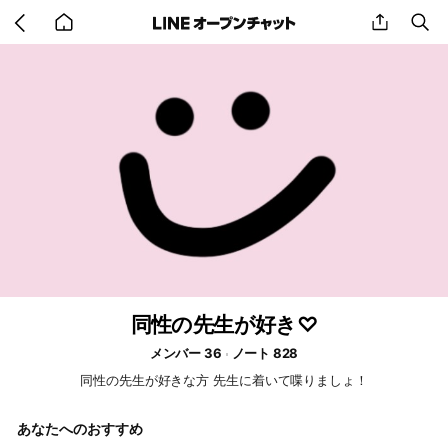
Go
share
se
back
to
home
同性の先生が好き♡
メンバー 36
ノート 828
同性の先生が好きな方 先生に着いて喋りましょ！
あなたへのおすすめ