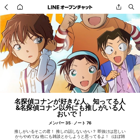
Go
share
se
back
to
home
名探偵コナンが好きな人、知ってる人
&名探偵コナン以外にも推しがいる人
おいで！
メンバー 35
ノート 76
推しがいるそこの君！ 推しの話しないかい？ 即抜けは悲しい
からやめてね 他にも雑談とかしようと思ってるよ！（ほぼ雑