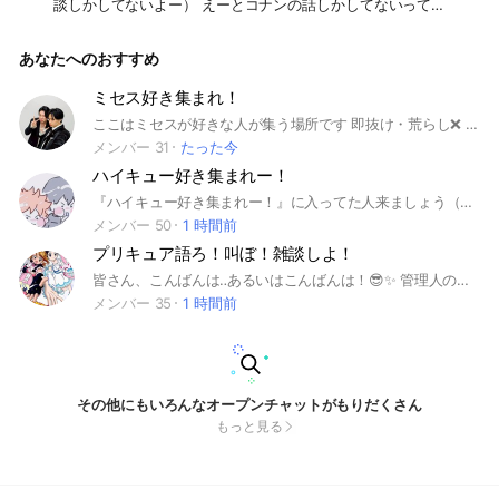
談しかしてないよー） えーとコナンの話しかしてないって事
ではないのでご了承ください できればコナン関連のアイコン
にして欲しいなぁ🥺（好きなアイコンでもOK！） 他にも勉強
あなたへのおすすめ
オプ、副官なりたい人のオプ、ライトオプ、なりきりオプがあ
るよ けど、管理人・副官部屋には副官とかじゃない人は入ら
ないでね！ 見る専OK！ タメ口オーケー #名探偵コナン #コナ
ミセス好き集まれ！
ン #安室透 #赤井秀一 #江戸川コナン #雑談 結成:2026年5月2
ここはミセスが好きな人が集う場所です 即抜け・荒らし❌ 即抜け・荒らしはバンします 勉強オプや歌、ボイメ、歌詞リレーなどいろいろなことをしてます！ 見る専OK！ どんどん入ってねー
6日 10人突破:6月19日 20人突破:7月13日 30人突破:7月21日 4
メンバー 31
たった今
0人突破:7月27日
ハイキュー好き集まれー！
『ハイキュー好き集まれー！』に入ってた人来ましょう（新規さんも◯） 本当にハイキューが好きな方が入ってください，少々困ります… 即抜けは禁止（抜ける理由書いてね） （参加リクエストにちゃんと答えてくださいね、よくわからなかったら拒否します）
メンバー 50
1 時間前
プリキュア語ろ！叫ぼ！雑談しよ！
皆さん、こんばんは‥あるいはこんばんは！😎✨ 管理人のれいなと申します。好きシリーズは、goぷりかはぐっとプリキュア辺りでこざいます笑 以後お見知りおきを！笑 さて、ここは『プリキュア』👧🏻🧑🏻が好きな人のためのオープンチャットです!🥰 初代から最新シリーズまで、好きなプリキュアの話を中心にしつつ、 日常の雑談もゆったり楽しめる場所を目指しています。 昔プリキュアを見ていた人も、今も追いかけている人も、どちらも歓迎です！🤗 『今はもう大人で‥』なんて考えていませんか？そんなの関係ないぐらい熱く語っちゃいましょう笑ᐢ⩌⌯⩌ᐢ🔥 今の時代、プリキュアに年齢なんて関係ありませんのでね笑(｡•ω- ｡) ⌒♡ ⚠注意⚠ ・荒らし、喧嘩、過度な連投🙅‍♀️ ・年齢や好みの違いを否定しない🙅‍♀️ ・合わないと感じた場合は無言退出OK🙆‍♀️ ・オリジナルプリキュアもok!✨🙆‍♀ ・男女関係なく入ってきてくれても大丈夫🙆‍♀ ひとまず、注意はこれぐらいでしょうか。また付け足すかもしれませんが笑それはその時に笑 では、中で(っ ॑꒳ ॑c)ﾜｸﾜｸしながら、来るのを待ってますね〜！ ※追記※ ・メンバー同士での喧嘩や荒らしが来た場合は、メンバー同士で進めないで下さい‥！"必ず"副官か管理人を呼んでください！勝手に決めないで下さい。それを守れないようなら‥入室しないでください。宜しくお願いします🙏 #プリキュア#子供#大人#雑談#初代プリキュア#二人はプリキュア#二人はプリキュアMax Heart#二人はプリキュアSplash!☆Star#YES！プリキュア5#フレッシュプリキュア#ハートキャッチプリキュア#スイートプリキュア#スマイルプリキュア#ドキドキプリキュア#ハピネスチャージプリキュア#go!プリキュア#魔法使いプリキュア#キラキラプリキュアアラモード#はぐっとプリキュア#スタートゥインクル##シーリングっとプリキュア#トロピカルルージュプリキュア#デリシャスパーティプリキュア#ひろがるスカイプリキュア#ワンダフルプリキュア#君とアイドルプリキュア
メンバー 35
1 時間前
その他にもいろんなオープンチャットがもりだくさん
もっと見る