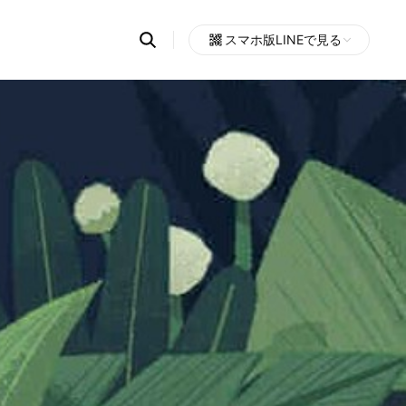
Search
スマホ版LINEで見る
OpenChats
Open
or
search
messages
area