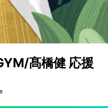
 GYM/髙橋健 応援
0