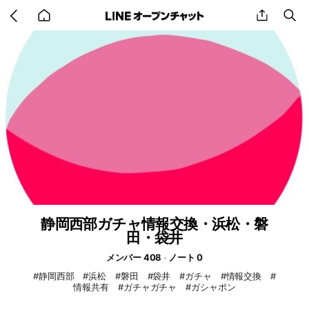
Go
share
se
back
to
home
静岡西部ガチャ情報交換・浜松・磐
田・袋井
メンバー 408
ノート 0
#静岡西部 #浜松 #磐田 #袋井 #ガチャ #情報交換 #
情報共有 #ガチャガチャ #ガシャポン