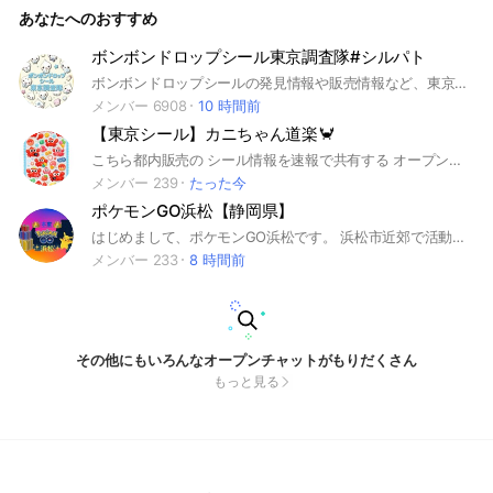
あなたへのおすすめ
ボンボンドロップシール東京調査隊#シルパト
ボンボンドロップシールの発見情報や販売情報など、東京の情報をみんなで調査するオプチャです。#シルパト#ボンドロ#シル活
メンバー 6908
10 時間前
【東京シール】カニちゃん道楽🦀
こちら都内販売の シール情報を速報で共有する オープンチャット部屋となります😀 やる気ある方集まって下さい！ #ボンボンドロップシール #サンスター #ボンドロ #うるちゅる #サンリオ #Disney #ディズニー
メンバー 239
たった今
ポケモンGO浜松【静岡県】
はじめまして、ポケモンGO浜松です。 浜松市近郊で活動中のトレーナーの皆様、是非ご参加ください！ グループに参加しましたら、まず大事なノートのルールをご確認下さい🙇‍♂️ 一緒にポケモンGOを楽しみましょう！😊
メンバー 233
8 時間前
その他にもいろんなオープンチャットがもりだくさん
もっと見る