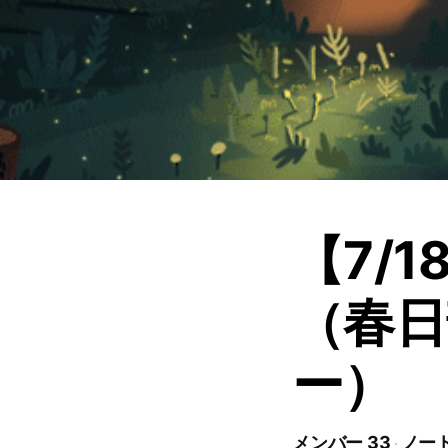
【7/
（春日
ー）
メンバー 33
ノート