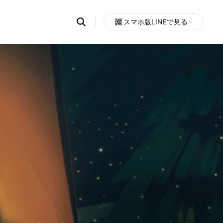
Search
スマホ版LINEで見る
OpenChats
Open
or
search
messages
area