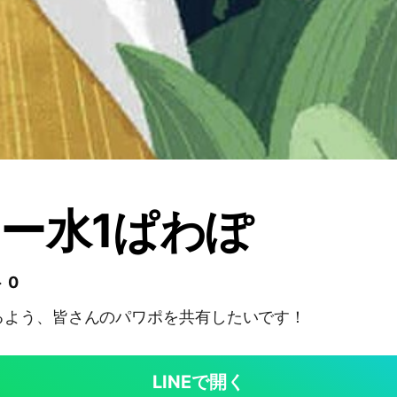
ー水1ぱわぽ
 0
るよう、皆さんのパワポを共有したいです！
LINEで開く