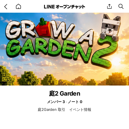
Go
share
se
back
to
home
庭2 Garden
メンバー 3
ノート 0
庭2Garden 取引 イベント情報