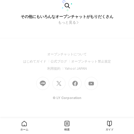
その他にもいろんなオープンチャットがもりだくさん
もっと見る
(Open
オープンチャットについて
in
(Open
(Open
(Open
はじめてガイド
公式ブログ
オープンチャット禁止規定
a
in
in
in
(Open
(Open
利用規約
Yahoo! JAPAN
new
a
a
a
in
in
window)
Go
new
Go
new
Go
Go
new
a
a
to
window)
to
window)
to
to
window)
new
new
Line
X
Facebook
Youtube
window)
window)
(Open
(Open
(Open
(Open
© LY Corporation
in
in
in
in
a
a
a
a
new
new
new
new
window)
window)
window)
window)
ホーム
検索
ガイド