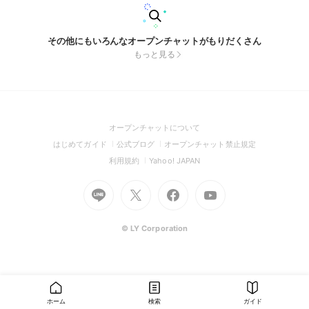
その他にもいろんなオープンチャットがもりだくさん
もっと見る
(Open
オープンチャットについて
in
(Open
(Open
(Open
はじめてガイド
公式ブログ
オープンチャット禁止規定
a
in
in
in
(Open
(Open
利用規約
Yahoo! JAPAN
new
a
a
a
in
in
window)
Go
new
Go
new
Go
Go
new
a
a
to
window)
to
window)
to
to
window)
new
new
Line
X
Facebook
Youtube
window)
window)
(Open
(Open
(Open
(Open
© LY Corporation
in
in
in
in
a
a
a
a
new
new
new
new
window)
window)
window)
window)
ホーム
検索
ガイド