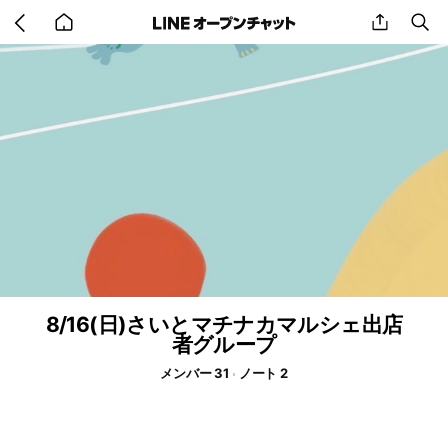
Go
share
se
back
to
home
8/16(日)さいとマチナカマルシェ出店
者グループ
メンバー 31
ノート 2