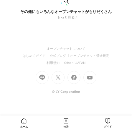
その他にもいろんなオープンチャットがもりだくさん
もっと見る
(Open
オープンチャットについて
in
(Open
(Open
(Open
はじめてガイド
公式ブログ
オープンチャット禁止規定
a
in
in
in
(Open
(Open
利用規約
Yahoo! JAPAN
new
a
a
a
in
in
window)
Go
new
Go
new
Go
Go
new
a
a
to
window)
to
window)
to
to
window)
new
new
Line
X
Facebook
Youtube
window)
window)
(Open
(Open
(Open
(Open
© LY Corporation
in
in
in
in
a
a
a
a
new
new
new
new
window)
window)
window)
window)
ホーム
検索
ガイド