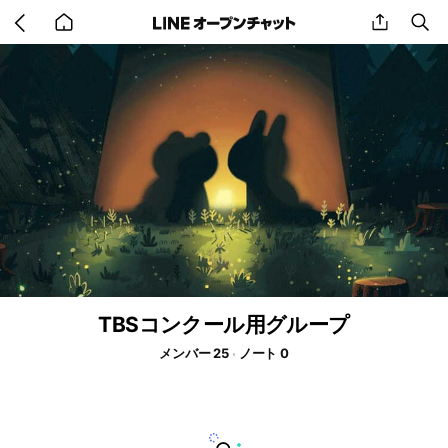
Go
share
se
back
to
home
TBSコンクール用グループ
メンバー 25
ノート 0