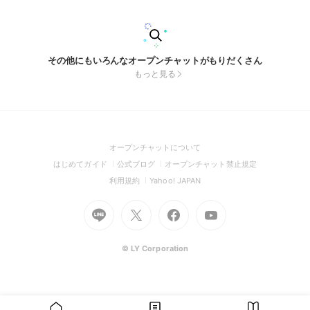
がつけば、一つひとつは小さな記録でも、未来へ残しておきた
いと思える資料が数多く集まっていました。 まだ分からない
こと、確認できていない資料、そしてお会いできていない関係
者の方々もたくさんいます。だからこそ、この冊子は完成形で
はなく、これからも続いていく調査の途中経過でもあります。
その他にもいろんなオープンチャットがもりだくさん
いつの日か、この冊子を手に取った誰かが「あの万博にはこん
もっと見る
な活動もあったんだ」と知るきっかけになれば、とても嬉しく
思います。
(Open
オープンチャットについて
in
(Open
(Open
(Open
はじめてガイド
公式ブログ
オープンチャット禁止規定
a
in
in
in
(Open
(Open
利用規約
Yahoo! JAPAN
new
a
a
a
in
in
window)
Go
new
Go
new
Go
Go
new
a
a
to
window)
to
window)
to
to
window)
new
new
Line
X
Facebook
Youtube
window)
window)
(Open
(Open
(Open
(Open
© LY Corporation
in
in
in
in
a
a
a
a
new
new
new
new
window)
window)
window)
window)