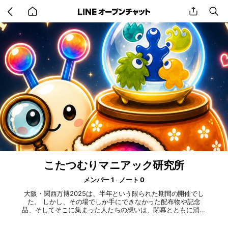
Go
share
se
back
to
home
こたつむりマニアック研究所
メンバー 1
ノート 0
大阪・関西万博2025は、半年という限られた期間の開催でし
た。 しかし、その場でしか手にできなかった配布物や記念
品、そしてそこに集まった人たちの想いは、閉幕とともに消え
てしまうものではありません。 私自身、興味の赴くままに資
料を集め、現地を歩き、多くの出来事を記録してきました。気