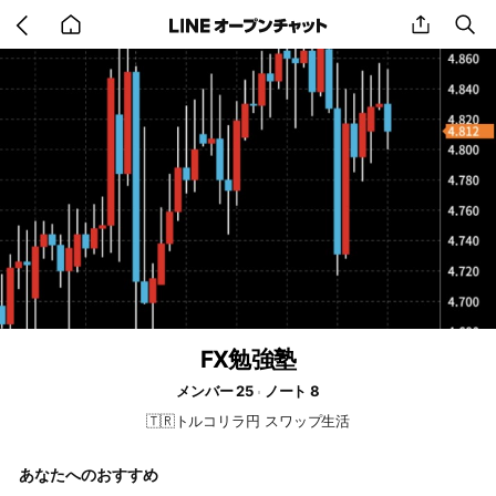
Go
share
se
back
to
home
FX勉強塾
メンバー 25
ノート 8
🇹🇷トルコリラ円 スワップ生活
あなたへのおすすめ