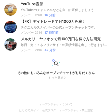
YouTube宣伝
YouTubeのチャンネルなどを自由に宣伝しましょう
メンバー 1268
16 分前
【FX】デイトレードで月1000万円稼ぐ
テクニカルスナイパーの公式オープンチャットです。
メンバー 2214
17 時間前
メルカリ ヤフオクで月100万円を稼ぐ方法研究会byアイボリー😍
毎日、売ってるフリマサイトの実績情報を出して行きます! 裏ワザ、質問大歓迎です！😃 #メルカリ #ヤフオク #PAYPAYフリマ #ラクマ #amazon #副業 #サイドビジネス #裏ワザ #古物市場 #古物商 #遺品整理 #送料 #クラウドファンディング #中国輸入 #ebay
メンバー 2196
47 分前
その他にもいろんなオープンチャットがもりだくさん
もっと見る
(Open
オープンチャットについて
in
(Open
(Open
(Open
はじめてガイド
公式ブログ
オープンチャット禁止規定