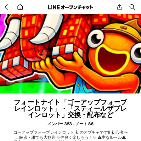
Go
share
se
back
to
home
フォートナイト「ゴーアップフォーブ
レインロット」・「スティールザブレ
インロット」交換・配布など
メンバー 353
ノート 86
ゴーアップフォーブレインロット 初のオプチャです‼️ 初心者〜
上級者・誰でも大歓迎 ✨️仲良く楽しもう！✨️ ⚠️主なルール⚠️