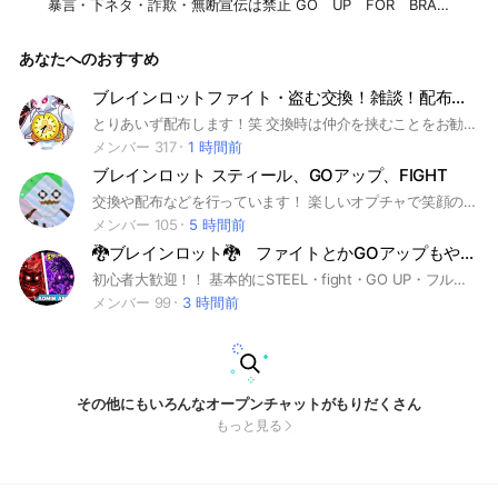
暴言・下ネタ・詐欺・無断宣伝は禁止 GO UP FOR BRAIN
ROTと STEEL THE BRAINROTの配布もしてます！ぜひ入っ
てね！ #ブレインロット #ゴーアップフォーブレインロッ
あなたへのおすすめ
ト #GO UP FOR BRAINROTS #スティールザブレインロッ
ト #STEEL THE BRAINROT #配布 #交換 #仲良く
ブレインロットファイト・盗む交換！雑談！配布多いから入って！ボイド蜘蛛.ギャラ蜘蛛配布中！！！
とりあいず配布します！笑 交換時は仲介を挟むことをお勧めします！ みんなで交換しよう！ #ブレインロット#ファイト#フォトナ#フォートナイト#交換#雑談#配布#ブレロ#ブレイン#ゲーム
メンバー 317
1 時間前
ブレインロット スティール、GOアップ、FIGHT
交換や配布などを行っています！ 楽しいオプチャで笑顔のオプチャにしようと思ってます。 配布は カニケパやイベントラグランデなどその他もろもろ... 配布したりしています！ 時まぐれに投票大会というのを行い、 一番投票が早かった人に配布というのをいきなりする時もあります！ 下の文をご承知の上ご参加ください #ブレインロット#フォートナイト#交換#配布#詐欺禁止 下ネタ🈲 暴言🈲 詐欺絶対🈲 🐚🦆🈲 乞食🈲 GOアップ⭕️ スティール⭕️ ファイト⭕️ ゴーアップ
メンバー 105
5 時間前
🐉ブレインロット🐉 ファイトとかGOアップもやろーぜ！
初心者大歓迎！！ 基本的にSTEEL・fight・GO UP・フルーツなどがメインです。 宣伝するなら許可得てからにしてね！ #フォートナイト#ブレインロット#ブレインロット交換#ブレインロット配布
メンバー 99
3 時間前
その他にもいろんなオープンチャットがもりだくさん
もっと見る