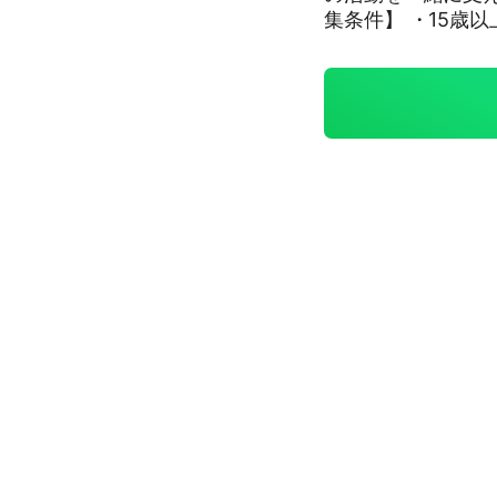
集条件】 ・15歳
方 ・連絡をきちんと
い】 ・ご自身の絵
ながら決めます。
嬉しいです👍🏻 少しでも興味のある方は、お気軽にご参加ください！ 一
緒に素敵なグルー