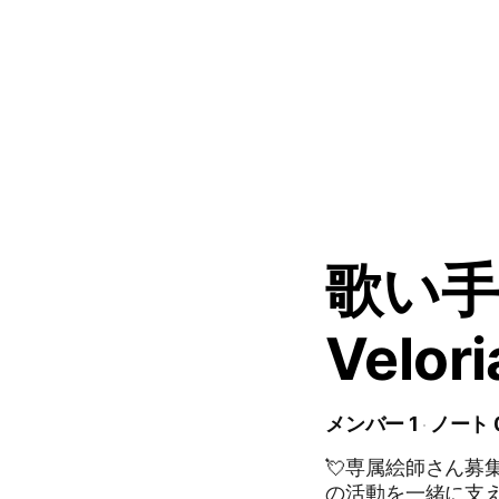
歌い
Velo
メンバー 1
ノート 
💘専属絵師さん募集💘 「すまあろ（4人組）」と「Veloria
の活動を一緒に支え