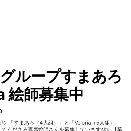
手グループすまあろ
ria 絵師募集中
0
（5人組）」
てくださる専属絵師さんを募集しています🎨✨ 【募