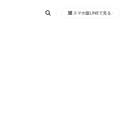
Search
スマホ版LINEで見る
OpenChats
Open
or
search
messages
area