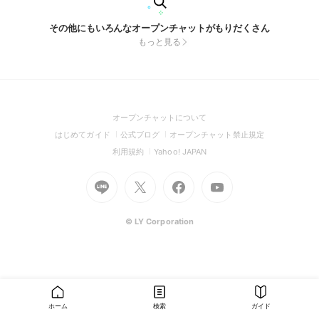
その他にもいろんなオープンチャットがもりだくさん
もっと見る
(Open
オープンチャットについて
in
(Open
(Open
(Open
はじめてガイド
公式ブログ
オープンチャット禁止規定
a
in
in
in
(Open
(Open
利用規約
Yahoo! JAPAN
new
a
a
a
in
in
window)
Go
new
Go
new
Go
Go
new
a
a
to
window)
to
window)
to
to
window)
new
new
Line
X
Facebook
Youtube
window)
window)
(Open
(Open
(Open
(Open
© LY Corporation
in
in
in
in
a
a
a
a
new
new
new
new
window)
window)
window)
window)
ホーム
検索
ガイド