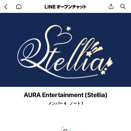
Go
share
se
back
to
home
AURA Entertainment (Stellia)
メンバー 4
ノート 1