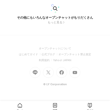
その他にもいろんなオープンチャットがもりだくさん
もっと見る
(Open
オープンチャットについて
in
(Open
(Open
(Open
はじめてガイド
公式ブログ
オープンチャット禁止規定
a
in
in
in
(Open
(Open
利用規約
Yahoo! JAPAN
new
a
a
a
in
in
window)
Go
new
Go
new
Go
Go
new
a
a
to
window)
to
window)
to
to
window)
new
new
Line
X
Facebook
Youtube
window)
window)
(Open
(Open
(Open
(Open
© LY Corporation
in
in
in
in
a
a
a
a
new
new
new
new
window)
window)
window)
window)