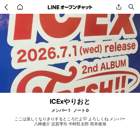
Go
share
se
back
to
home
ICExやりおと
メンバー 1
ノート 0
ここは楽しくなりきりするところだよ♡ よろしくね メンバー
八神遼介 志賀李玖 中村旺太郎 筒井俊旭