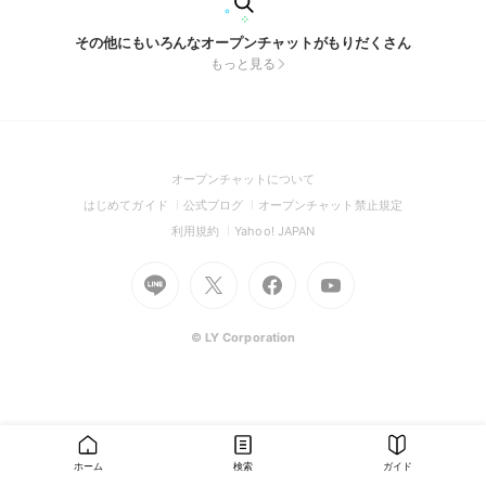
その他にもいろんなオープンチャットがもりだくさん
もっと見る
(Open
オープンチャットについて
in
(Open
(Open
(Open
はじめてガイド
公式ブログ
オープンチャット禁止規定
a
in
in
in
(Open
(Open
利用規約
Yahoo! JAPAN
new
a
a
a
in
in
window)
Go
new
Go
new
Go
Go
new
a
a
to
window)
to
window)
to
to
window)
new
new
Line
X
Facebook
Youtube
window)
window)
(Open
(Open
(Open
(Open
© LY Corporation
in
in
in
in
a
a
a
a
new
new
new
new
window)
window)
window)
window)
ホーム
検索
ガイド