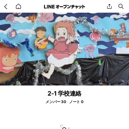
Go
share
se
back
to
home
2-1 学校連絡
メンバー 30
ノート 0