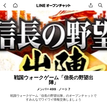
Go
share
se
back
to
home
戦国ウォークゲーム「信長の野望出
陣」
メンバー 499
ノート 7
戦国ウォークゲーム「信長の野望出陣」のオープンチャットで
すみんなでワイワイ情報交換しましょう