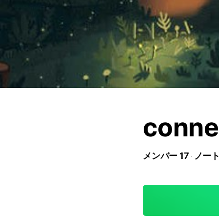
con
メンバー 17
ノート