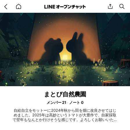
Go
share
se
back
to
home
まとび自然農園
メンバー 21
ノート 0
自給自立をモットーに2024年秋から田を畑に改良させてはじ
めました。2025年は高妙というトマトが大豊作で、自家採取
で翌年もなんとか行けそうな感じです。よろしくお願いいたし
ます🙏