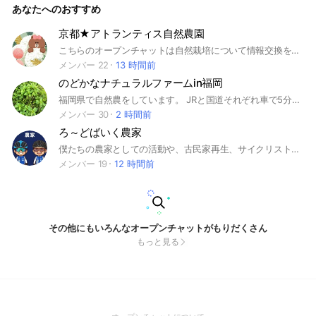
あなたへのおすすめ
京都★アトランティス自然農園
こちらのオープンチャットは自然栽培について情報交換をするためのオープンチャットです！自然栽培に興味がある方、自然栽培初心者の方、どなたでも歓迎です！楽しく、優しく参加して、自然栽培をYuさんを中心に広げていきましょう！❣️
メンバー 22
13 時間前
のどかなナチュラルファームin福岡
福岡県で自然農をしています。 JRと国道それぞれ車で5分の距離にありながら山に囲まれのどかで自然豊かな環境です。 無農薬・無化学肥料・無除草剤のハーブや野菜の畑に是非癒されに来てください☺️ また農園の情報を発信していきますので、遠方の方も是非お友達になってください🤲🌱
メンバー 30
2 時間前
ろ～どばいく農家
僕たちの農家としての活動や、古民家再生、サイクリストとしての活動、等など、少しでも興味をもって頂けたら、気軽にご参加下さい！ イベント開催の報告や様々な交流等、色々な目的で活用していく場となります！
メンバー 19
12 時間前
その他にもいろんなオープンチャットがもりだくさん
もっと見る