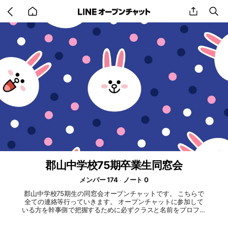
Go
share
se
back
to
home
郡山中学校75期卒業生同窓会
メンバー 174
ノート 0
郡山中学校75期生の同窓会オープンチャットです。 こちらで
全ての連絡等行っていきます。 オープンチャットに参加して
いる方を幹事側で把握するために必ずクラスと名前をプロフィ
ールに記載の上参加お願いします🙌🏻 例) 1組 田中太郎 この
オープンチャットに参加できていない同級生がいれば随時連絡