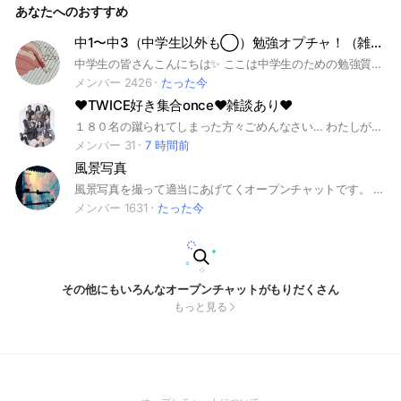
あなたへのおすすめ
していただき参加を促していただけると嬉しいです✨ なお、荒
らし防止のため 暗号として「郡山中学校の略称を平仮名で」
入力していただき、こちらで参加を承認する形とさせていただ
中1〜中3（中学生以外も◯）勉強オプチャ！（雑談OK）
いております。 ご理解のほどよろしくお願いいたします。
中学生の皆さんこんにちは✨ ここは中学生のための勉強質問部屋です！ 今年度も新中１の皆さん、新しく中２となった皆さん、そして受験生となった皆さん、よろしくお願いします🙇‍♀️ わからない問題があったら五教科、副教科についての質問、どちらでも気軽にしてください！！ 雑談もOKですので是非ここを楽しんでくださいね！ 教えてくださる方急募中！ 「教え方」→解答だけでなく、何故そうなったのかや、考え方を示してくれると嬉しいです🙂‍↕️ ここに入るのが2回目以降の方はアイコンを1回目と同じものを使ってくれると幸いです。(できるだけメンバー皆さんと仲良くなりたいので、アイコンと名前を一緒に覚えたいです…🫠) 《⚠️注意事項⚠️》 入ったらまず「大事なノート」でルールの確認をお願いします ※即抜けはOK 宣伝は禁止です！ 《🙋対象の人🙋》 主に中学生(中学生以外ももちろんOK！) 高校の勉強用のサブオプもあるよ〜！ #勉強 #五教科 #副教科 #質問OK #雑談 #中学生 #国語 #数学 #理科 #英語 #社会
メンバー 2426
たった今
❤TWICE好き集合once❤️雑談あり❤️
１８０名の蹴られてしまった方々ごめんなさい… わたしが ＠マヤ を副官にしてしまって… 戻ってきてください｡お願いします｡ 『❤️TWICE好き集合❤️雑談あり❤️』姉妹メインオプです❤️写真100,000枚以上､MVもPVも❤️いっぱい❤ですよ❤️ ❤️TWICE❤️ を皆さんと一緒に盛り上げていきましょう❤️ ❤️雰囲気も良く仲良しオプ❤️ 荒らし絶対ダメ❗ TWICEの悪口もダメ❗ タメ口OK🙆‍♀ 雑談OK🙆‍♀️ 明るく楽しく元気よく皆さんといっぱい一緒に話しましょうねぇ～
メンバー 31
7 時間前
風景写真
風景写真を撮って適当にあげてくオープンチャットです。 基本雑談禁止でやっていきます。 挨拶も不要です。 入ったら大事なノートの確認だけお願いします。 #写真 #風景 #風景写真 #カメラ #写真展
メンバー 1631
たった今
その他にもいろんなオープンチャットがもりだくさん
もっと見る