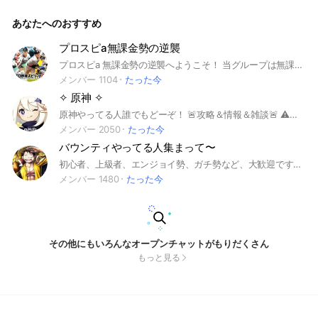
るのが難しい保護者様へ、試合のLIVE動画を 見ていただける
オープンチャットになります。 AIカメラによる生配信になりま
あなたへのおすすめ
すので、 不手際があるかと思いますが、 温かい目で応援して
いただけたら幸いです。 また、過去の試合動画のURLを載せる
予定です。 閲覧いただきましたら、 御子息のお知り合いの方
プロスピa無課金勢の逆襲
や高校・中学時代のコーチの方々へ、奮闘ぶりや玉川大学ラグ
プロスピa 無課金勢の逆襲へようこそ！ 当グループは無課金限定となっています。 課金勢のお方はご遠慮願います。 垢交換❌ 荒らし❌ 宣伝❌ となっております 皆さんで楽しいグルにしていきましょう！ 参加した際にはノートからルールの確認をよろしくお願いします🙏 即抜けはやめてね！
ビー部の様子などを教えてあげてください。 （試合動画URLは
関係者外秘でお願いします） 何卒、よろしくお願い申し上げ
メンバー 1104
たった今
ます。
✧ 原神 ✧
原神やってる人誰でもどーぞ！ 🚨攻略＆情報＆雑談🚨 ⚠️自己紹介はノートにしないで下さい⚠️
メンバー 2050
たった今
バウンティやってる人集まって〜
初心者、上級者、エンジョイ勢、ガチ勢など、大歓迎です！！ 情報交換や、ガチャリザルト、質問、自慢などの交流もしてくれたら嬉しいです！ 初心者の方も沢山いるので、アドバイスなどをしてくれたら嬉しい限りです！ タイマン募集やキャラクター練習にも使ってください！ 是非入ってください！！ 喧嘩や即抜けなどはやめてください🙏 バウンティの利用規約をしっかり守ろう！ 垢交換❌垢売買❌垢配布❌ オプ宣伝はサブトークルームで行ってください！ #バウンティラッシュ ＃バウンティ #学生＃ワンピース#ONE PIECE#ゲーム#ソシャゲ#opbr
メンバー 1480
たった今
その他にもいろんなオープンチャットがもりだくさん
もっと見る