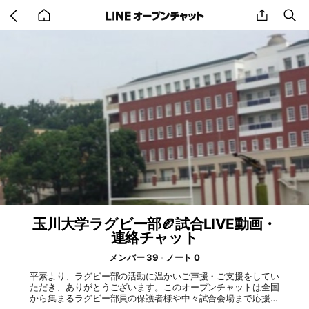
Go
share
se
back
to
home
玉川大学ラグビー部🏉試合LIVE動画・
連絡チャット
メンバー 39
ノート 0
平素より、ラグビー部の活動に温かいご声援・ご支援をしてい
ただき、ありがとうございます。このオープンチャットは全国
から集まるラグビー部員の保護者様や中々試合会場まで応援す