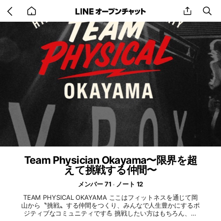
Go
share
se
back
to
home
Team Physician Okayama〜限界を超
えて挑戦する仲間〜
メンバー 71
ノート 12
TEAM PHYSICAL OKAYAMA ここはフィットネスを通じて岡
山から〝挑戦〟する仲間をつくり、みんなで人生豊かにするポ
ジティブなコミュニティです💪 挑戦したい方はもちろん、そ