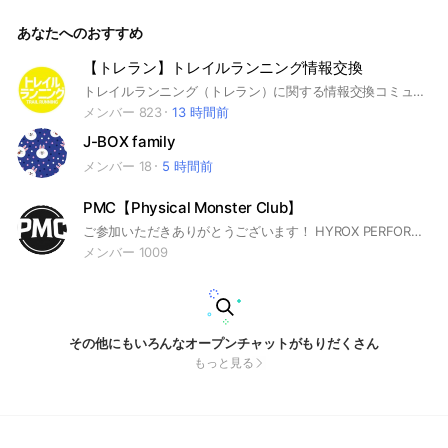
の挑戦を応援したい方も！ トレーニングされてない方も、ジ
ムに通われていない方も、また他ジムさんへ所属されている方
あなたへのおすすめ
でも、年齢も関係なくどなたでも大歓迎です！ のぞいて見て
みるだけでも価値があると思います！ エネルギッシュで限り
なくポジティブな仲間たちと一緒に、HYROX、ATHXなどのフ
【トレラン】トレイルランニング情報交換
ィットネスレースやマラソンなどに挑戦しよう！ ここではラ
トレイルランニング（トレラン）に関する情報交換コミュニティです。 参加レース、おすすめギア、練習する山、など初心者も玄人も気軽に意見交換しましょう。 このトークルームをきっかけにオフ会ランニングをしたいと考えています
ンニング・HYROX・ATHX・ハイブリッドフィットネスレース
など、挑戦に関することを自由にシェアできます。 1人ではで
メンバー 823
13 時間前
きない挑戦も、仲間と一緒ならきっと勇気を出して挑戦ができ
J-BOX family
るはず！その経験の先には…想像をはるかに越える素晴らしい
世界が待っている！ 共に挑戦していきましょう！🔥 まずは気
メンバー 18
5 時間前
軽に「今日の挑戦」「今年の目標」「やってみたいこと」など
を書いてみてください。 【活動内容】 コミュニティはHYROX
PMC【Physical Monster Club】
公式トレーニングクラブである-XTRY-が運営しておりますの
で、レースに関しての情報や🇯🇵代表レーサーをお招きした関
ご参加いただきありがとうございます！ HYROX PERFORMANCE COACHのWataruです！ このLINEでは主に練習会の開催情報を先行で配信していきますので、是非チェックして参加してみてください♪ 練習会では ・HYROXとは？（ルール・種目の解説） ・実際のレース種目を体験！ ・個別アドバイス＆フィードバック など、HYROXレベルアップに向けた内容を中心に行います！ もちろんHYROX出場の有無に問わず ・楽しく皆で運動したい ・ワークアウト仲間が欲しい ・Wataruさんやってる競技ってどんなの？ とか、コミュニティとしても、僕と交流したい人でも、参加理由は自由で🆗!! HYROXを通して最高にエネルギッシュなフィットネスライフを過ごして、フィジカルモンスターを目指しましょう🔥 #HYROX #ハイロックス #HYBRIDATHLETE #フィジカルモンスター
連セミナー、イベントなどのご案内もさせていただきます！ ⚪︎
メンバー 1009
レース情報 ⚪︎セミナーへの参加資格 ⚪︎各イベント ⚪︎練習会 ⚪︎
トレーニング方法配信 ⚪︎オンラインミニパーソナル ⚪︎チーム
で出場可能 ⚪︎ロゴ入りアパレル など… #xtry #hyrox #コミ
ュニティ
その他にもいろんなオープンチャットがもりだくさん
もっと見る