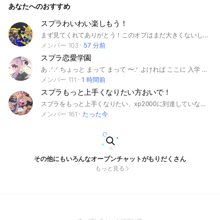
あなたへのおすすめ
大会とかやろうと思いまーす #スプラ3#ガチ勢#エンジョイ勢
#初心者大歓迎#誰でもおいで！ 創立2025年10月17日 48時間
耐久ライト達成！2026年7月15日
スプラわいわい楽しもう！
まず見てくれてありがとう！このオプはまだ大きくないし人数もあんまりだけどこれから人数増えたら古参のチャンス！ この部屋は主にプラベでいろんなことをわいわい楽しむオプだよ！対抗戦、タイマン、鬼ごっこ等、とにかくスプラ関係はなんでもしていいよ！もちろんナワバリやガチマッチ、サーモンランも歓迎だよ！ 雑談部屋もあるからぜひきてね！ 入ってくれたらうれしいなぁ😆
メンバー 103
57 分前
スプラ恋愛学園
あ ‪.ᐟ‪.ᐟ ちょっと まって まって 〜‪.ᐟ よければ ここに 入学 しない 、 .ᐣ‪.ᐟ 僕は この 学園の 生徒会長 ‪.ᐟ って この学園の 名前を 言わなきゃ ‪.ᐟ ここは すぷら恋愛学園なんだけど そのなかにも 名前があるんだよね ‪.ᐟ それはね ‪.ᐟ 星流学園だよ ‪.ᐟ いいでしょ ‪.ᐟ‪.ᐟ 次に 説明 するのは この 学園の 校則‪ ‪.ᐟ 順番に 言ってくね ‪.ᐟ もしこの 校則を 破ったら 一回目は 注意 ２回目は 退学（蹴る）です ‪.ᐟ 注意してね ‪.ᐟ でも 1回で 退学に なることも あるよ ‪.ᐟ 校則 ⤵︎ ︎ 【1回で退学】 荒らし 浮気 いじめ 【2回で退学】 即抜け 無言抜け スタンプ連投（3回まで） 実写アイコン 個人情報を晒す （年齢性別などはまる‪.ᐟ 顔や本名などはやめてね‪.ᐟ） あと なるべく 圧を かけるのとかも やめてほしい ‪.ᐟ それで 怖がっちゃう人も いるかも だし 、‪.ᐟ 校則は 以上 だよ ‪.ᐟ 他にも のーとには この校則 以外のものが 増えてるかもだから 必ずチェックしてね‪.ᐟ どんどん いかぷ とか 作ってこ 〜‪ .ᐟ クラス分け などは のーとに 書いてあるから それを みて 自分の くらすを のーとの 自己紹介 に 書いてね‪.ᐟ あ、 参加リクの ときに 必要な 回答は みっつ ‪.ᐟ 年齢 性別 お名前 だよ‪.ᐟ 人によっては 言いたくない ものも あるよね、‪.ᐟ そのときは 書かなくて まる だよ ‪.ᐟ これくらいかな ‪.ᐟ あとは なかで はなそ 〜‪.ᐟ まってるから ‪.ᐟ ※ こちら側 の 都合で リクエストの 承認が ものすごく おそいです 。 承知 お願いします 。 🏷𓈒𓏸︎︎︎︎ #スプラ #スプラ恋愛 #いかぷ #イカプ #スプラ学園 #スプラ恋愛学園 #カップル #彼氏 #彼女
メンバー 111
1 時間前
スプラもっと上手くなりたい方おいで！
スプラをもっと上手くなりたい、xp2000に到達していないあなた！このオプチャに入ってあなたも上位勢への第一歩を踏み出そう！週に１回大会を開きます！最高に仲がいい人たちがたくさんいます！雑談全然できます！ライトできなくても全然大丈夫！ #スプラ#スプラトゥーン#スプラトゥーン3#xp#xp2000#スプラトゥーン2#大会#スプラ大会#スプラトゥーン大会#大会#雑談#スプラ雑談#ライト#ライブトーク#スプラライト#スプラトゥーンライト#スプラライブトーク
メンバー 161
たった今
その他にもいろんなオープンチャットがもりだくさん
もっと見る