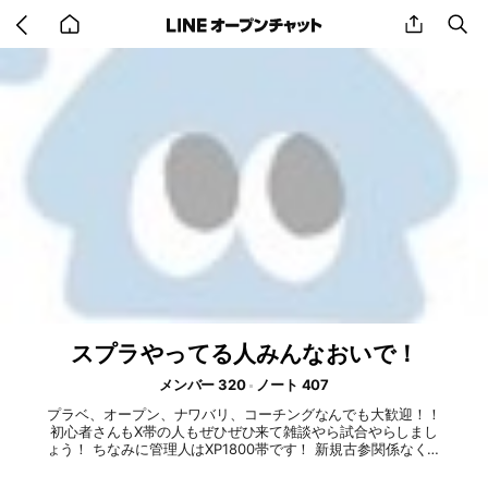
Go
share
se
back
to
home
スプラやってる人みんなおいで！
メンバー 320
ノート 407
プラベ、オープン、ナワバリ、コーチングなんでも大歓迎！！
初心者さんもX帯の人もぜひぜひ来て雑談やら試合やらしまし
ょう！ ちなみに管理人はXP1800帯です！ 新規古参関係なく楽
しく過ごしましょう！ 荒らし、即抜け、無言抜けNG！❌ その
ほかオプチャルール守って楽しくやりましょう！♪ 希望あれば