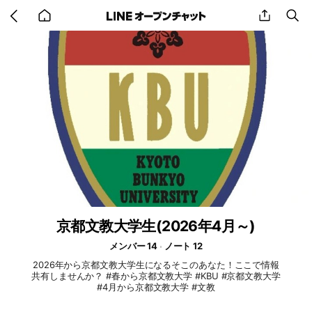
Go
share
se
back
to
home
京都文教大学生(2026年4月～)
メンバー 14
ノート 12
2026年から京都文教大学生になるそこのあなた！ここで情報
共有しませんか？ #春から京都文教大学 #KBU #京都文教大学
#4月から京都文教大学 #文教