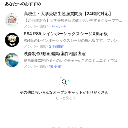
あなたへのおすすめ
高校生・大学受験生勉強質問所【24時間対応】
【24時間対応】大学受験科目の教え合いをするグループです。 夜は質問できないというオープンチャットが多いので昼夜関係なく質問できるグループを作りました。 #勉強 #大学受験 #高校生 #受験生 #質問 #教え合い #理系 #数学 #化学 #生物 #物理 #理科 #英語 #研究室 #院試 #就活 #受験 #24時間
メンバー 3934
たった今
PS4 PS5 レインボーシックスシージX掲示板
PS4版のレインボーシックスシージの掲示板です。フレンドの交換など気軽に使ってください！メンバーの招待もオッケーですよ 最近荒らしが多いです。荒らしの皆さん大人になりましょう。
メンバー 680
2 時間前
映像制作/動画編集/案件相談🏝㊙️
動画編集🎞初心者へのレクチャー✊ このコミュニティでは以下の技術やノウハウを毎月開催される無料勉強会にて皆様にお伝えしています🔑 フリーランス副業を目指す方の為の動画編集技術やクライアントワーク術/単価交渉術など、実用的なスキルも伝授しています📝 また、ご興味がある方へは、初心者だった僕がたった3ヶ月でyoutube登録3万人にまで成長出来た編集の構成やチャンネル運営の考え方を参加者へ特別にお伝えします🔑 少しでも気になった方はお気軽にどうぞ😌 アカウントのノート欄を確認の上、 ご参加ください💡 #youtube #動画編集 #チャンネル #レクチャー #初めて #初心者 #基礎 #応用 #テクニック #企画 #独学 #フリーランス #教えて #撮影 #ファイナルカットプロ #FinalcutproX #Adobe #premirepro #プレミアプロ #mac #スペック #編集ソフト #副業 #転職 #編集者 #ユーチューブ #youtuber #ユーチューバー #案件 #副業案件あります #収入アップ可 #なんでもお気軽にご相談ください😌
メンバー 895
16 分前
その他にもいろんなオープンチャットがもりだくさん
もっと見る