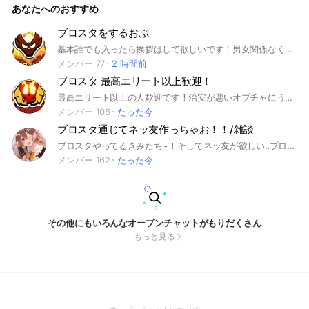
あなたへのおすすめ
ブロスタをするおぷ
基本誰でも入ったら挨拶はして欲しいです！男女関係なく入ってきてください！ 荒らし、即抜け、宣伝、下ネタ諸々ダメです！ 入ったら自己紹介ノートに書いてね！ ガチバトルのキャリーとか、トロ上げとか誘ってくれたらみんな優しいので反応してくれます！ #ブロスタ #雑談 #ガチバトル、トロ上げお手伝い
メンバー 77
2 時間前
ブロスタ 最高エリート以上歓迎！
最高エリート以上の人歓迎です！治安が悪いオプチャにうんざりした人はここが最もオススメです‼️治安最高級にしてあります‼️是非入ってね‼️あと初期アイコンはすぐ抜ける人が多いので禁止です🈲❌あと宣伝も禁止❌🈲 ノートにプロフィール貼ってくれたら一緒にガチバトルやりやすいから貼ってね あと①即抜けをしない②退会する時に理由を言う ①②が守れないと通報します。 いつでも言ってくれたらガチバトル一緒にやりますので気楽に呼んでね！
メンバー 108
たった今
ブロスタ通じてネッ友作っちゃお！！/雑談
ブロスタやってるきみたち~！そしてネッ友が欲しい‥ブロスタ一緒にやりたい‥ブロスタに関する質問したい、雑談したい‥などなど思ってる人いるよね！？そんな時にはここのオプ！入らないかい？男女問わず、そして初心者〜上級者も問いません！つまり‥誰でも大歓迎！ みんなで協力していいオプにするためにがんばるぞぉ〜 ちなみに主はブロスタ上手くないですw が！オプのために働いてまーすwww そしてこのオプでは手伝ったり、手伝ってもらったり、ブロスタについて質問したり、なんでもありあり！たくさんの人が来てくれること願ってるよ！ここのオプのクラブもあるからきてねぇぇぇぇぇ！！！！ じゃあ！みんなで楽しいブロスタライフ過ごそうねぇ！楽しい時間過ごすために主と副官が荒らしは無くしてノンストレスなオプにするためにがんばるよぉ！ あともちろんだけど即抜けはダメね！ #ブロスタ#雑談#仲良し#友達#オプチャ#楽しい#赤盾#ゲーム#初心者#上級者#誰でも歓迎#質問#ネッ友#安心#男子#女子
メンバー 162
たった今
その他にもいろんなオープンチャットがもりだくさん
もっと見る