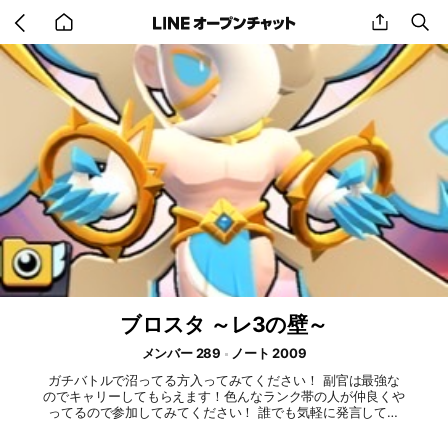
Go
share
se
back
to
home
ブロスタ ～レ3の壁～
メンバー 289
ノート 2009
ガチバトルで沼ってる方入ってみてください！ 副官は最強な
のでキャリーしてもらえます！色んなランク帯の人が仲良くや
ってるので参加してみてください！ 誰でも気軽に発言してく
ださいね😊 #ブロスタ #ブロスタガチバトル #ブロスタ募集#
ブロスタクラブ