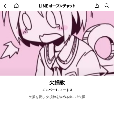
Go
share
se
back
to
home
欠損教
メンバー 1
ノート 3
欠損を愛し 欠損神を崇める集い #欠損