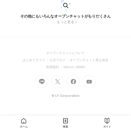
その他にもいろんなオープンチャットがもりだくさん
もっと見る
(Open
オープンチャットについて
in
(Open
(Open
(Open
はじめてガイド
公式ブログ
オープンチャット禁止規定
a
in
in
in
(Open
(Open
利用規約
Yahoo! JAPAN
new
a
a
a
in
in
window)
Go
new
Go
new
Go
Go
new
a
a
to
window)
to
window)
to
to
window)
new
new
Line
X
Facebook
Youtube
window)
window)
(Open
(Open
(Open
(Open
© LY Corporation
in
in
in
in
a
a
a
a
new
new
new
new
window)
window)
window)
window)
ホーム
検索
ガイド