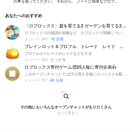
の🌟を使ってください。 それから、 ノートに簡単なプロフを
書いてください。プロフの画像の場所のコメント欄に書いてく
ださい。 身バレするような内容にならないように気をつけ
あなたへのおすすめ
て。 こちらのお部屋は泣いたり笑ったりなどすることで心の
浄化や免疫力アップなど人の心にスッとアクセスして結果癒さ
れるようなお部屋になると良いなぁと思って作りました。ふと
〈ロブロックス〉庭を育てる2 ガーデンを育てる2 庭2
見かけて感動したり面白かった映画や出来事や動画、自分のオ
ロブロックスの雑談や攻略など、ロブロックス関連について話しているとこです！！ 管理人だんご 旧動画班タワーディフェンスオプ 旧ガーデンタワーディフェンスオプ 新初心者タワーディフェンス #りりりよ #動画班 #動画班タワーディフェンス #タワーディフェンス #動画班タワーディフェンスX #ブロフル #ブロックスフルーツ #トイタワ #トイレットタワーディフェンス #フナフ #FNTD #スキタワ #スキビティ #ヌーブタワーディフェンス #ヌブタワ#呪術 #ロブロックス #ロブロ #庭 #庭を育てる #庭を成長させる#ブレインロット#ブレインロットを盗む#トイレットタワーディフェンス#ガーデンタワーディフェンス#DIG #掘る #ロブロックス#grow a garden #庭タワ #ガータワ #初心者タワーディフェンス #ヌーブタワーディフェンス
ススメや動画やオススメ音楽などをYouTubeなどのリンクなど
を使ったりして共有してください。動画そのものは重くなる可
メンバー 342
16 分前
能性がるので貼るのはNG🙅‍♂️ FBやインスタなどは登録してな
ブレインロット＆ブロフル トレード レイド 手伝い v4 ブロフルやってる人来てー！
い方は見れないので🆖とします。 動画はYouTubeから貼って
いただいた方が良いと思います。 連投は３つまで。 写真やス
ブロフルのトレードやレイドなどをする
タンプは大きすぎないものは〜3枚まで貼って良いです。 皆さ
メンバー 393
たった今
んへのオススメ映画や音楽や本や出来事などについての雑談な
ロブロックス寄付ゲーム🤑25人毎に寄付企画👍
ども可能です。メンバーさんの気分が重くなるような内容や愚
痴や病気などや怖いものや気持ち悪いものなどはできるだけ話
このオープンチャットでは25人増える毎にロバックスを配布してます💰 ロバックスを手に入れたい、新しいスキンが欲しい方はぜひ参加してください👍#ロバックス#寄付ゲーム#ロブロックス
さないようにお願いします。でも、思いやりをもって接してあ
メンバー 157
46 分前
げてくださいね。たまに聞いてもらうのはありですが、相手に
話を聞いてくれる？などの配慮をした上でオッケーが出たら聞
いてもらうなどしてもらってください。一方的に話し続けたり
かまってちゃんな態度はルール違反となりますので強制になる
事もありますので予めご了承ください。 #泣ける #笑える #
感動 #ほっこり #癒し #浄化 #免疫力アップ #心に寄
その他にもいろんなオープンチャットがもりだくさん
り添う#動画#YouTube #写真 #動画 #雑談
もっと見る