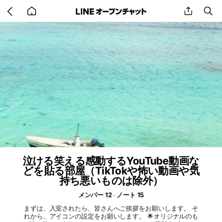
Go
share
se
back
to
home
泣ける笑える感動するYouTube動画な
どを貼る部屋（TikTokや怖い動画や気
持ち悪いものは除外）
メンバー 12
ノート 15
まずは、入室されたら、皆さんへご挨拶をお願いします。 そ
れから、アイコンの設定をお願いします。 🌟オリジナルのも