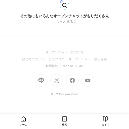
その他にもいろんなオープンチャットがもりだくさん
もっと見る
(Open
オープンチャットについて
in
(Open
(Open
(Open
はじめてガイド
公式ブログ
オープンチャット禁止規定
a
in
in
in
(Open
(Open
利用規約
Yahoo! JAPAN
new
a
a
a
in
in
window)
Go
new
Go
new
Go
Go
new
a
a
to
window)
to
window)
to
to
window)
new
new
Line
X
Facebook
Youtube
window)
window)
(Open
(Open
(Open
(Open
© LY Corporation
in
in
in
in
a
a
a
a
new
new
new
new
window)
window)
window)
window)
ホーム
検索
ガイド