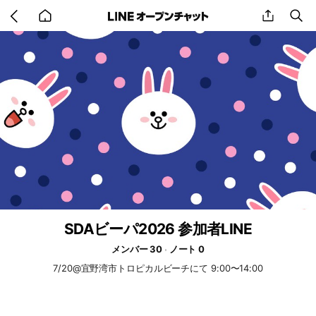
Go
share
se
back
to
home
SDAビーパ2026 参加者LINE
メンバー 30
ノート 0
7/20@宜野湾市トロピカルビーチにて 9:00〜14:00