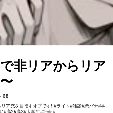
なで非リアからリア
〜
 68
すオプです❗️ #ライト#雑談#恋バナ#学
高1#高2#高3#大学生#社会人