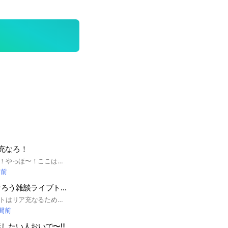
ア充なろ！
いま目あったよね？！やっほ〜！ここは非リアの人がリア充になれる場所！ここではネッ友作ってもいいし雑談もおっけ〜！みたら試しに入ってみて！ ＃非リア ＃リア充 ＃リア友 ＃雑談
間前
非リア達リア充なろう雑談ライブトーク
このオープンチャットはリア充なるためのオプです。非リア以外も全然来てください！雑談目的でも構いません！ 入ったらだいじなノートを確認お願いします。 とりあえず荒らし、悪口、下ネタはダメということだけここにかかせていただきます。 自己紹介は任意です。 ライブトークなどたくさんやっていきたいのでぜひ来てください！ #リア充#非リア#雑談#人参丸#暇人#ライブトーク#学生
時間前
したい人おいで〜‼️