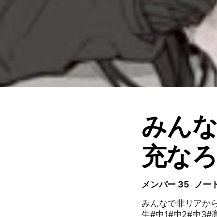
みん
充なろ
メンバー 35
ノート
みんなで非リアからリア充を目指
生#中1#中2#中3#