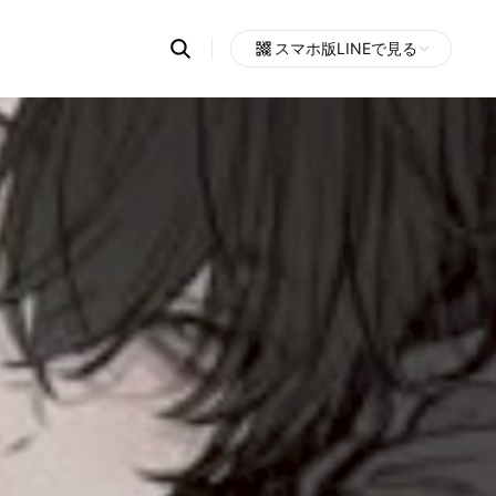
Search
スマホ版LINEで見る
OpenChats
Open
or
search
messages
area