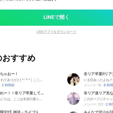
LINEで開く
LINEアプリをダウンロード
のおすすめ
ちゃおー！
非リア卒業‼️リ
|˙꒳​˙)ﾁﾗ 見てくれてありがと( *´꒳`* ) ここはリア充になるところ！！ それだけじゃなくて雑談や恋バナ、ペア画も出来ちゃうかも！？ 気になったら入ってくれたら嬉しいな〜(〃´ . .̫ . `) じゃあ中で待ってるよー！ ※初期アイコンは承認通さないよ！ #非リア民#リア充民#ペア画#雑談#恋バナ#リア充なっちゃお？
2 時間前
メンバー 18
8 時
非リア集まれー！！非リア卒業してリア充なろー！
おはこんばんにちは。ここは名前の通り非リアで集まってリア充になるところです！雑談やペア画、ライブートークめちゃめちゃやってます できて間もないオプなので今入ってきたら古参だよ！100人目指してるんで入ってきてくださいお願いします！もうそろ承認制にするので入ってくるなら今のうちかも #ライブトーク#恋愛相談#雑談#学生#ペア画
メンバー 123
2 
【小中高生限定‼️】雑談・ライブトーク！！
みんなで沢山お話