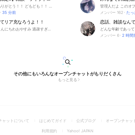
見てくれてありがとう！！ どもども！！ ここは、中高生限定のオープンチャットです！ 気軽に入ってね☆ ルールは、基本常識守ればOK⭕️ 即抜け、無言退出OK🙆‍♀️ 荒らしさんは、回れ右‼️ ※中高生じゃない人、ルール守れない人は即退場です！❌ 性別はもちろん関係なし！一緒に青春したり、勉強したり、お話ししたり、歌ったり、ゲームしたり、ペア画したり、その他いろいろ！！ ライトたくさん開こうと思ってます！ なので… 高浮上の方！！ライブトーク好きな方！！暇な方絶対来て欲しいです！！ 新規さんが少しでも浮上出来るように全力で頑張りますᕦ(ò_óˇ)ᕤ そして、悩みがある方も気軽に来てください！！相談にできる限り頑張って乗ります！ 不登校の子も気軽においで！！ また、みんなの居場所にできるように、一緒にこのオプを育てていきたいなと思っているので協力してほしいです！ ※少人数部屋あります！！😏 自分に合わなかったら全然抜けてOKなので、一回入ってみて欲しいな！！ 目指せ300人！！✨ 中で待ってるねー！！ ーーーーーーーーーーーーーーーーーーーーーー作成:12/11 #雑談#相談#恋バナ#ライブトーク#ライト#中高生#中学生#中1#中一#中2#中二#中3#中三#高校生#高1#高一#高2#高二#高3#高三#運動部#文化部#学生#不登校#アニメ#漫画#ボカロ#オタク#推し活#暇人#暇#ペア画#ネッ友#歌枠#カラオケ#勉強#男女#男子#女子#リア充#非リア#イケボ#カワボ#ショタボ#ギター#ドラム#楽器 #ゲーム好き#スプラ#フォトナ#プロセカ#Apex#ポケモン
35 分前
メンバー 162
たっ
てリア充なろうよ！！
恋話、雑談なん
おんはようこんにちわおやすみ 過疎すぎるので誰か盛り上げてくれる人きてほしい😘 ルールは少ないと思う❕️❕️ 即抜けちゃーーんはやめてねん たのしいからこよーね😘😘 おねーさんまってまつ😖😖😖 #リア充#クリボッチ回避#非リア#雑談
メンバー 6
2 時間
その他にもいろんなオープンチャットがもりだくさん
もっと見る
(Open
(Open
(Open
チャットについて
はじめてガイド
公式ブログ
オープンチャッ
in
in
in
(Open
(Open
利用規約
Yahoo! JAPAN
a
a
a