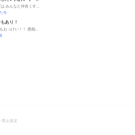
管理人だよ このオプは みんなと仲良くすること・仲良くなろうとすること が絶対条件❕ 喧嘩腰だったり、みんなと仲良くする気がない人は、周りから嫌われたり副官判断で蹴られる場合があります😿 ⚠️ 界隈民について 界隈民の参加はご遠慮ください。 平和民でも、身内ネタが多すぎると他のメンバーが会話に入りづらくなってしまいます💦 みんなが楽しめるオプにしたいので、ご理解お願いします🙏 💖 大歓迎な人 💖 * 荒野民 * 雑談したい子 * 暇つぶししたい子 * 惚気したい子 みんなで楽しくお話しよう❕🥳✨ 💕彼氏・彼女の惚気大歓迎❕ 恋人がいる子もいない子も気軽においで〜❕ #スプラ#スマブラ#大乱闘#Switch#荒野行動#荒野#雑談#相談#恋愛相談#リア充#非リア#彼氏#彼女#ライト#ライブトーク#暇つぶし#学生#大人#誰でも歓迎
た今
でもあり！
どんな年齢であってもおっけい！！ 愚痴とか相談事とか気軽にしにおいで 管理人基本なんでも大丈夫な人だから言いたいけど言えなくて苦しい😣とかだったら聞くよ～ まぁみんなが楽しく過ごせるオプ作ってこー！ 今入れば古参だから信頼作って副官GETかもね
前
(Open
ト禁止規定
in
a