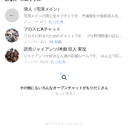
浪人（宅浪メイン）
宅浪メインの浪人生オプチャです。予備校生や仮面浪人生、社会人受験生なども大歓迎です。トークテーマは特に縛りはなく、ゆるーいオプチャですが、大学の情報共有や模試の日程など受験に関する話が多く交わされています。共に高めあいましょう。（入室が承認されましたら、このオプチャのルールが書かれた大事なノートをご覧ください） 文責:きゅう
メンバー 473
たった今
プロスピAチャット
プロスピ好きのためのチャットです。 プロ野球関連の話もしています。 リアルタイム対戦の申し込み、イベントの情報交換、スカウト等の報告や自慢など、様々な形で利用されています！ 誰でも気軽に話せます！ ※汎用ではないアイコンの設定を義務化しています。未設定はご遠慮下さい。 ※参加が完了しましたら、ノートの確認をお願いします。 ※宣伝はありですが、即抜けはご遠慮ください。また、宣伝する際は管理人、または副管理人に許可を得てください。
メンバー 352
14 分前
読売ジャイアンツ/本館 巨人 実況
ジャイアンツが好きな人達の応援ルームです。 みんなで応援や情報交換したりジャイアンツ画像をアップしましょう。 ●ケンカや誹謗中傷、暴言、他のメンバーが不快に感じる発言などは禁止します。 #ジャイアンツ #GIANTS #Giants #ｼﾞｬｲｱﾝﾂ #巨人 #読売 #読売ジャイアンツ #読売巨人軍 #東京読売巨人軍 #巨人戦実況 #長嶋茂雄 #王貞治 #江川卓 #松井秀喜 #坂本勇人 #菅野智之 #大城卓三 #松原聖弥 #阿部慎之助 #阿部監督 #丸佳浩 #吉川尚輝 #戸郷翔征 #門脇誠 #井上温人 #秋広優人 #浅野翔吾 #赤星優志 #西舘勇陽 #森田駿哉 #佐々木俊輔 #東京ドーム #現地 #ラクーア #後楽園 #後楽園球場 #プロ野球 #野球 #スポーツ #プロ野球観戦 #野球観戦 #スポーツ観戦 #日本代表 #侍ジャパン #東京五輪 #大谷翔平 #ドジャース #メジャー #ドラフト
メンバー 1534
たった今
その他にもいろんなオープンチャットがもりだくさん
もっと見る
(Open
オープンチャットについて