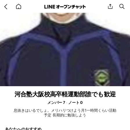
Go
share
se
back
to
home
河合塾大阪校高卒軽運動部誰でも歓迎
メンバー 7
ノート 0
息抜きはいるでしょ。メリハリつけよう月1一時間くらい活動
予定 長期的に勉強しよう
あなたへのおすすめ