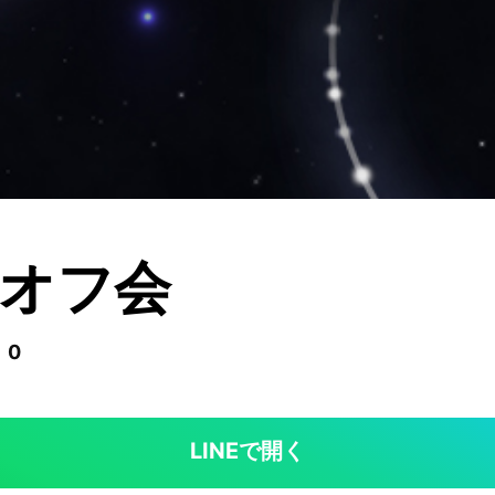
オフ会
 0
LINEで開く