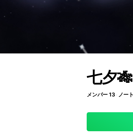
七夕
メンバー 13
ノート