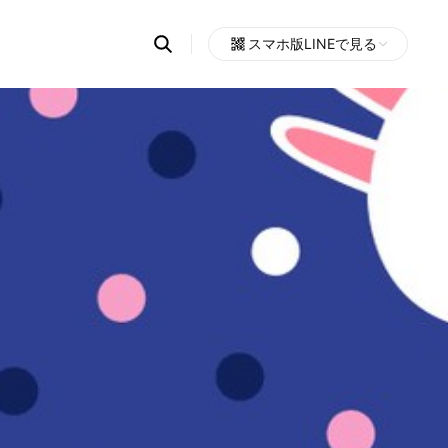
Search
スマホ版LINEで見る
OpenChats
Open
or
search
messages
area