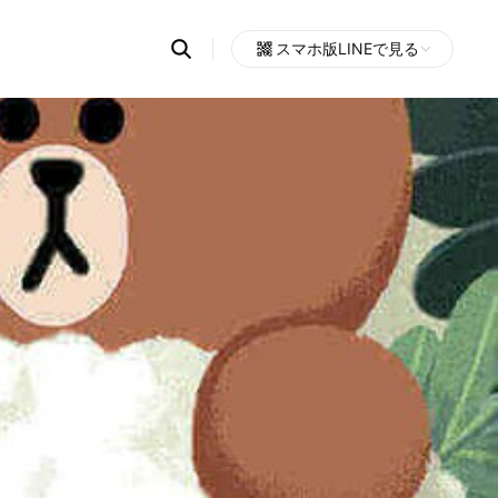
Search
スマホ版LINEで見る
OpenChats
Open
or
search
messages
area