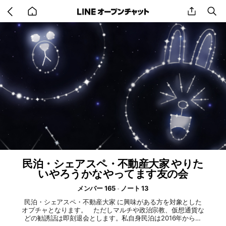
Go
share
se
back
to
home
民泊・シェアスペ・不動産大家 やりた
いやろうかなやってます友の会
メンバー 165
ノート 13
民泊・シェアスペ・不動産大家 に興味がある方を対象とした
オプチャとなります。 ただしマルチや政治宗教、仮想通貨な
どの勧誘話は即刻退会とします。私自身民泊は2016年から、