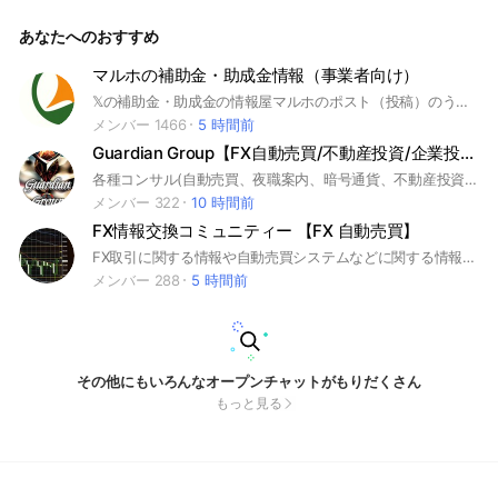
とシェアスペースは2018年から、不動産大家は2011年から、
の3つを同時にやっておりますので人から聞いた話ではなくリ
あなたへのおすすめ
アルな話も出来るかと思います。どうぞ気軽にご参加くださ
い。
マルホの補助金・助成金情報（事業者向け）
𝕏の補助金・助成金の情報屋マルホのポスト（投稿）のうち、中小企業・個人事業主向け情報を発信します。見逃し防止にお使いください。
メンバー 1466
5 時間前
Guardian Group【FX自動売買/不動産投資/企業投資/資金調達/夜職紹介】
各種コンサル(自動売買、夜職案内、暗号通貨、不動産投資、企業投資、資金調達)やってます。代理店も常時募集中。各種興味がある方はお声がけいただければと思います。 下ネタ、誹謗中傷、他オプチャなどへの誘導以外であれば雑談可です！
メンバー 322
10 時間前
FX情報交換コミュニティー 【FX 自動売買】
FX取引に関する情報や自動売買システムなどに関する情報を皆さんにお伝えしていきます。#FX
メンバー 288
5 時間前
その他にもいろんなオープンチャットがもりだくさん
もっと見る