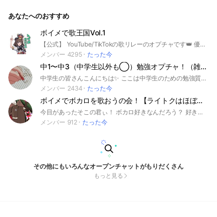
てきてくれたらめっちゃ愛します ※ノートに愛していい人って
やるので💬に〇か‪✕‬か入れてください えーっとね まずダメな
あなたへのおすすめ
ことね 即抜け 荒らし いいことね 特にないこの上の事しないな
らなんでも で、アイコンとか待ち受けとか欲しい人来てね
ー！ イラストとか見せ合いたいとか( まぁその辺自由でｯ あ
ボイメで歌王国Vol.1
と、ライトとか雑談とかしたい！ まぁメインアイコンとかや
【公式】 YouTube/TikTokの歌リレーのオプチャです👑 優里ちゃんねる出演‼️ 創設者 はるよよ スピナ 歌のテスト
けどまぁうん あ、あとノートにじこしょーかいしよ VOOM民
C'monまじでVOOM民こよ？ほんとにこよ？🈂️終了するらしい
メンバー 4295
たった今
し
中1〜中3（中学生以外も◯）勉強オプチャ！（雑談OK）
中学生の皆さんこんにちは✨ ここは中学生のための勉強質問部屋です！ 今年度も新中１の皆さん、新しく中２となった皆さん、そして受験生となった皆さん、よろしくお願いします🙇‍♀️ わからない問題があったら五教科、副教科についての質問、どちらでも気軽にしてください！！ 雑談もOKですので是非ここを楽しんでくださいね！ 教えてくださる方急募中！ 「教え方」→解答だけでなく、何故そうなったのかや、考え方を示してくれると嬉しいです🙂‍↕️ ここに入るのが2回目以降の方はアイコンを1回目と同じものを使ってくれると幸いです。(できるだけメンバー皆さんと仲良くなりたいので、アイコンと名前を一緒に覚えたいです…🫠) 《⚠️注意事項⚠️》 入ったらまず「大事なノート」でルールの確認をお願いします ※即抜けはOK 宣伝は禁止です！ 《🙋対象の人🙋》 主に中学生(中学生以外ももちろんOK！) 高校の勉強用のサブオプもあるよ〜！ #勉強 #五教科 #副教科 #質問OK #雑談 #中学生 #国語 #数学 #理科 #英語 #社会
メンバー 2434
たった今
ボイメでボカロを歌おうの会！【ライトクはほぼ毎日してます！】
今目があったそこの君ぃ！ ボカロ好きなんだろう？ 好きなボカロを歌ったり、語ったりするところだよ！ 年齢も性別も関係ありません！ 年上だとか、歌上手だからとか言ってイキらないでください！ ライブトークまぁまぁやってます！ 歌リレーとかもぜひ！ 雑談もたくさんしてください！ あとこのオプマジ副官さんの浮上多くて荒らしは荒らしと分かったら大抵一瞬で蹴られてます！（治安いいってことよ！） ⚠︎注意 OK 大丈夫なこと 様子見等 お絵描き ーーーーーーーーーーーーーーーーーーー NG ダメなこと 歌うことの強制 みんながボカロや歌を嫌いになったりしないために歌の強制は絶対にやめてください。 人が嫌になることを言う トレス絵の自作発言 個人情報（電話番号、住所、本名、）などを書く、言う、 顔の写真送る（まじで危ない） 関係ないオープンチャットの宣伝 荒らし 下ネタ 暴言 悪意のある名前にすること（下ネタとして受け取れる名前等） ーーーーーーーーーーーーーーーーーーー 上のルールを守れない人は管理者や共同管理者が注意したり、ひどい場合は強制退会させます。 主のたどは超絶インキャでガラスのハート❤️で歌下手で嘘つき🤥🤥で低浮上ですが傷つきやすいので優しくしてください♡ 即抜けは…悲しいので、控えてください。（ ; ; ） 《このオプにとってはものすっっっごい嬉しい報告》 2025年4月30日にこのオープンチャットは一周年を迎えました‼︎🎉😮 一年たっても、人数が伸び続けていて過疎ることがないオープンチャットです！ 2026年！4月！30日に！このオプは何と二周年を迎えました‼︎ あと少しで900人！今が入りどきだよ！ 毎日楽しいよ〜！ 24/04/27 オプチャ開設 24/05/26 100人突破💯 24/12/13 200人突破🎉 25/04/01 300人突破🥳 25/06/15 400人突破🎊 25/09/08 500人突破👏 25/12/01 600人突破🥂 26/01/17 700人突破🎈 26/03/13 800人突破🎁 26/05/08 900人突破🎂 【出戻りさんへお知らせ📢】 5月24日にルールが大幅に変更しました。 今一度大事なノートを確認してね。 #ボーカロイド #イラスト
メンバー 912
たった今
その他にもいろんなオープンチャットがもりだくさん
もっと見る