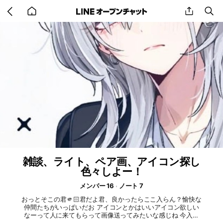
Go
share
se
back
to
home
雑談、ライト、ペア画、アイコン探し
色々しよー！
メンバー 16
ノート 7
おっとそこの君🫵🏻君だよ君、良かったらここ入らん？愉快な
仲間たちがいっぱいだお アイコンとかはいいアイコン欲しい
なーって人に来てもらって画像送ってみたいな感じね 今入っ