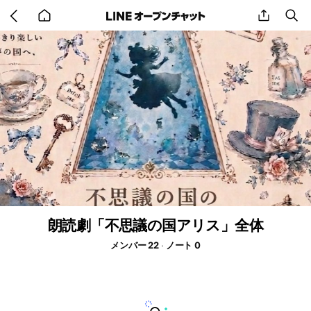
Go
share
se
back
to
home
朗読劇「不思議の国アリス」全体
メンバー 22
ノート 0