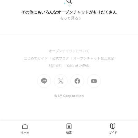
その他にもいろんなオープンチャットがもりだくさん
もっと見る
(Open
オープンチャットについて
in
(Open
(Open
(Open
はじめてガイド
公式ブログ
オープンチャット禁止規定
a
in
in
in
(Open
(Open
利用規約
Yahoo! JAPAN
new
a
a
a
in
in
window)
Go
new
Go
new
Go
Go
new
a
a
to
window)
to
window)
to
to
window)
new
new
Line
X
Facebook
Youtube
window)
window)
(Open
(Open
(Open
(Open
© LY Corporation
in
in
in
in
a
a
a
a
new
new
new
new
window)
window)
window)
window)
ホーム
検索
ガイド