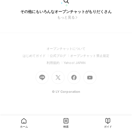
その他にもいろんなオープンチャットがもりだくさん
もっと見る
(Open
オープンチャットについて
in
(Open
(Open
(Open
はじめてガイド
公式ブログ
オープンチャット禁止規定
a
in
in
in
(Open
(Open
利用規約
Yahoo! JAPAN
new
a
a
a
in
in
window)
Go
new
Go
new
Go
Go
new
a
a
to
window)
to
window)
to
to
window)
new
new
Line
X
Facebook
Youtube
window)
window)
(Open
(Open
(Open
(Open
© LY Corporation
in
in
in
in
a
a
a
a
new
new
new
new
window)
window)
window)
window)
ホーム
検索
ガイド