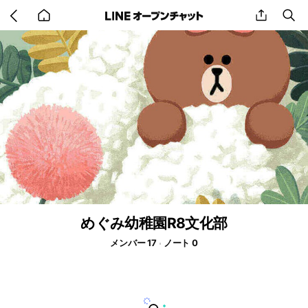
Go
share
se
back
to
home
めぐみ幼稚園R8文化部
メンバー 17
ノート 0