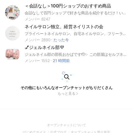
＜会話なし＞100円ショップのおすすめ商品
会話なしで百円ショップで好きな商品を紹介するだけ！いい商品に出会えますように！ #DAISO #ダイソー #seria #セリア #cando #キャンドゥ #雑貨 #ワンコイン #100均 #100円 #百均
メンバー 8247
ネイルサロン独立、経営ネイリストの会
プライベートネイルサロン、自宅ネイルサロン、フリーランスネイリスト、独立したネイリストさんが語らう会です
メンバー 2890
たった今
💅ジェルネイル部💜
ジェルネイル部の部長おかばです🫡✨ この部屋はセルフネイル〜プロまでネイル が好きによる部活です👌✨ 部活と言っても決まりは平和に想いやりを 持つこと！くらいで、 基本的には 💜自分のネイルを投稿しよう！ これ自体がネイルのカタログにしていこう！（使った物とかも紹介してあげると皆んなが喜ぶ！） 💜自分のお店や、ネットショップをどんどん宣伝しよう！ 新作の作品をあげるもよし！！部長は楽天ルームがオススメ✨ 💜オススメの道具や技術を教え合おう！ もし質問して誰も返事なくても くじけないで！部長もなるべく返す！笑 💜コンテストに参加しよう！！ これは不定期開催でみんなの才能を どんどんぶつけていこう✨ メインはこんな感じです😉✨ たまに赤ペン先生もするので技術を 部長に見てほしい！教えてほしい！ そんな向上心高い方も入部下さい✨ 私の部ではなくみんなの成長できる 部活にするのが1番です！ 好きな事を一緒に分かち合える ジェルネイル部に是非入部下さい✨
メンバー 1552
21 時間前
その他にもいろんなオープンチャットがもりだくさん
もっと見る
(Open
オープンチャットについて
in
(Open
(Open
(Open
はじめてガイド
公式ブログ
オープンチャット禁止規定