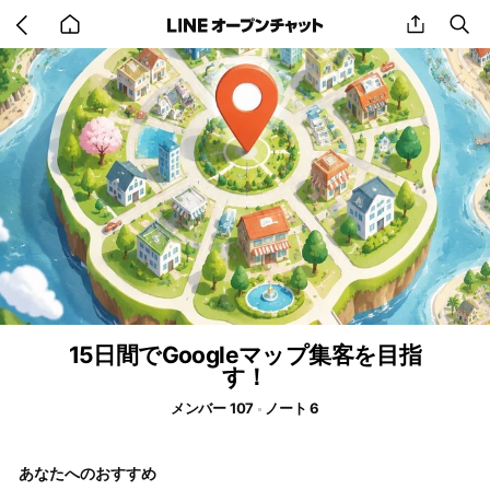
Go
share
se
back
to
home
15日間でGoogleマップ集客を目指
す！
メンバー 107
ノート 6
あなたへのおすすめ