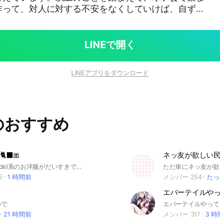
作って、対人に対する不安をなくしていけば、自ずと
う。 #視線恐怖症 #脇見恐怖症 #対人恐怖症
LINEで開く
LINEアプリをダウンロード
のおすすめ
‍⬛🎀
ネッ友が欲しい
【説明】 snidel系のお洋服がだいすきです^>~<^💘 GRLからsnidelまで沢山のお洋服屋さんでスナ系のカワイイ服の共有が出来れば、と思い作りました✨ メイクや美容のことなど、初心者の方から好きな方まで入って頂き、沢山トーク出来れば嬉しいです🐻‍🍒 ⭐️簡単まとめ⭐️ 【目的】 ･かわいいお洋服共有 ･コーデについての質問 ･メイク･美容についての質問 ･オタ活おすすめ場所 荒らしや、質問が埋もれるくらい荒らす方は退会させて頂きますᐪᐤᐪ🩵 𖤐参加の際は参加前に【年齢】を伺います。 年齢は関係ありませんが、オープンチャットの平和維持のため、お答えいただければ必ず許可しますのでご協力お願いします。 ○○lineや18↓↑などは説明文未読と判断し許可致しません。
5
1 時間前
メンバー 254
たっ
エバーテイルや
いで
エバーテイルやって
21 時間前
メンバー 317
3 