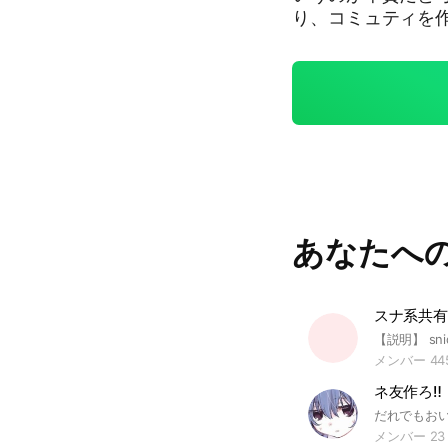
り、コミュティを
改善していくでしょ
あなたへ
スナ系共有🐈
メンバー 44
ネ友作ろ‼️
だれでもお
メンバー 23