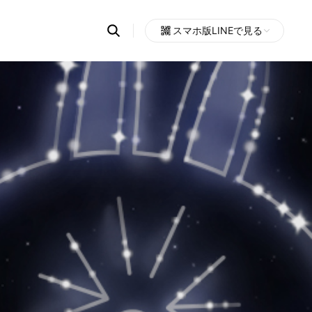
Search
スマホ版LINEで見る
OpenChats
Open
or
search
messages
area