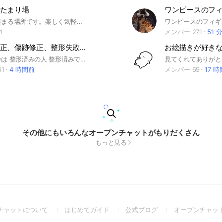
たまり場
貧血女子が集まる場所です。楽しく気軽にお話して、情報交換したり、応援しあったり、励ましあったり、頑張ろうと立ち上がる場所です👠
4
メンバー 271
51 
美容整形修正、傷跡修正、整形失敗、失敗したラインの修正、手術のやり直し、二重修正etcの部屋
お絵描きが好きな人
参加メンバーは 整形済みの人 整形済みで修正したい人 🆕これから整形予定だけどデメリットについて聞きたい人 のみに限定 🆕自己紹介 整形済みの人は整形箇所や術名 整形済みで修正したい人は修正したい箇所について 整形予定の人はどこをどんな手術予定でどんな不安があるか はじめに自己紹介お願いします🙇‍♀️ 整形済みの人の失敗談・整形箇所の修正・やり直し 傷跡についての相談 管理人は東京・名古屋・大阪で 全身美容整形済み💃✨ その他レーザー（フラクショナル・炭酸ガス・ハイフ・ダーマローラーetc）、セルフダーマローラー、セルフトレチノイン×ハイドロキノン などなど 👀埋没法×○回、眼瞼下垂、目頭切開×2回、目尻切開（たれ目形成）、涙袋形成 👃鼻プロテーゼ×○回(L・I・糸・ヒアルロン酸・アクアミド)、鼻翼縮小、鼻中隔延長、鼻尖形成（団子鼻修正） 🦵脂肪吸引（ベイザー、頬×3、あご下、腕、背中、脇、お腹、お尻、太もも、ふくらはぎ） 👙豊胸（コンデンスリッチ） 💉脂肪溶解注射、バッカルファット、ヒアルロン酸注入、ボトックス、非吸収剤注入（エンドプロテーゼ、アクアミド） PRP注入（成長因子）、脂肪注入、頬骨削り、フェイスリフトetc 😭細菌感染後、皮膚壊死し、鼻プロテが皮膚を突き破り飛び出る→プロテ抜去したが皮膚に穴が開き、その傷跡修正中 😭フェイスリフトの傷跡修正したい 😭二重（眼瞼下垂）のライン修正したい その他、整形の失敗談デメリットお話し出来ます💦 もちろん、成功箇所もあるし、やって良かったところも沢山あります🤣🤣 失敗談やデメリット、修正成功談 皆さんの経験談聞きたいです💡 皆でワイワイお話ししましょう🙌 #美容整形#整形#修正#整形失敗#二重修正#傷跡#傷跡修正#縫合跡#切開跡#整形やり直し#手術やり直し#やり直し#整形デメリット#フェイスリフト#頬骨削り#壊死#プロテーゼ#プロテ
1
4 時間前
メンバー 69
17 
その他にもいろんなオープンチャットがもりだくさん
もっと見る
(Open
(Open
(Open
チャットについて
はじめてガイド
公式ブログ
オープンチャッ
in
in
in