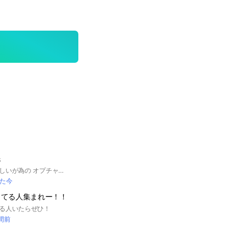
民
ただ単にネッ友が欲しいが為の オプチャです。 だれか入ってくれないと 主が悲しみます。 病んでる時はそっとしてください。 絵を描くのと、歌うの、 ゲームが好きです。 おすすめのゲームとか 教えて欲しいです。 とりま入りやがれください。 です。
た今
ってる人集まれー！！
る人いたらぜひ！
時間前