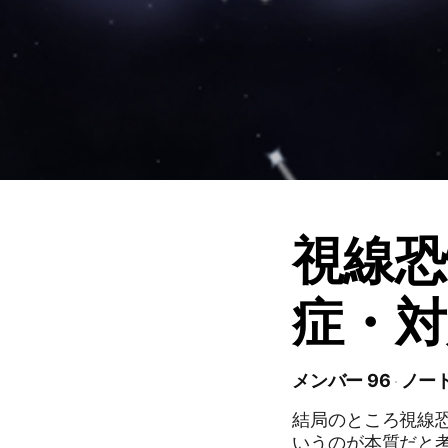
視線恐
症・対
メンバー 96
ノート
結局のところ視線
いうのが本質だと