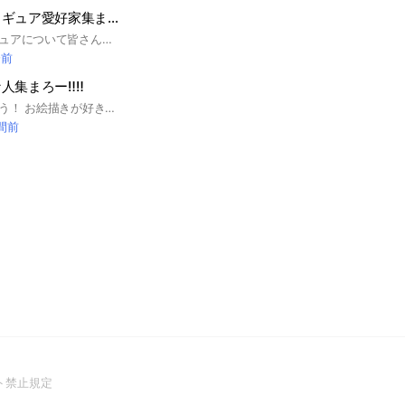
ワンピースのフィギュア愛好家集まろう！
ワンピースのフィギュアについて皆さんと語りたいです❗️ ワンピースのことなどもみんなで喋りましょう😆 #ワンピース #ワンピースフィギュア #ジャンプ #アニメ
分前
集まろー‼︎‼︎
見てくれてありがとう！ お絵描きが好きな人たちが楽しくイラストをゆるーく見せ合いっこしたいなーって思ってます！ 管理人はいないも同然レベルの低浮上です！出会えたら奇跡レベルです
時間前
(Open
ト禁止規定
in