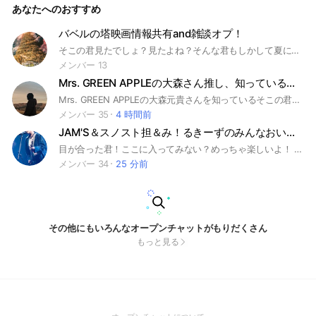
あなたへのおすすめ
バベルの塔映画情報共有and雑談オプ！
そこの君見たでしょ？見たよね？そんな君もしかして夏に開催されるバベルの塔の映画行くんじゃないの？そういう時のために今から情報共有とか仲良くなってみない？#Mrs. GREEN APPLE#バベルの塔
メンバー 13
Mrs. GREEN APPLEの大森さん推し、知っている方集まれー！！
Mrs. GREEN APPLEの大森元貴さんを知っているそこの君！今こそこのオープンチャットに入るチャンスだよ！！！ 大森元貴さんを推している人大歓迎！！ タメ口で全然OK!! 男子も女子も関係なく楽しんでもらえると嬉しいです！ ルール ・ノートに自己紹介を書ければ、書いて ください。 ・悪口等はお控えください。 分からないことがあれば、聞いてください！
メンバー 35
4 時間前
JAM'S＆スノスト担＆み！るきーずのみんなおいでぇぇぇ！！🍏💎☃️🥛
目が合った君！ここに入ってみない？めっちゃ楽しいよ！ 一応ルール説明！ 雑談恋愛相談まる！アンチと荒らしは回れ右！詳しくは大事なノート載せてます！ 入ったら大事なノートの確認とノートに自己紹介お願いしますっっ！！ ミセスかSnowManかSixTONESかM!LKのどれかひとつ押してる方でもいいので入りましょ！！ 推しについてバンバン語っちゃいましょぉぉ！ アイコンは自由ですが下ネタ系はやめてくださいね！ 50人目指してるのでおいでください！ まじで本気でバチくそ楽しいよ？？入ろ？？ 入ったら俺の方からファンサあげちゃう☆() まぁ茶番は置いといて 説明欄見たなら来てね！！ 建設日 8月24日 9月1日 10人達成 12月5日 20人達成 1月9日 30人達成 3月3日 40人達成 #ミセス#藤澤涼架#若井滉斗#大森元貴#写真共有#雑談#個性#相談#SnowMan#SixTONES#M!LK#佐久間大介#髙地優吾#松村北斗#ジェシー#京本大我#田中樹#ラウール#宮舘涼太#渡辺翔太#阿部亮平#目黒蓮#向井康二#岩本照#深澤辰哉#塩﨑大智#佐野勇斗#吉田仁人#曽野舜太#山中柔太郎#推し
メンバー 34
25 分前
その他にもいろんなオープンチャットがもりだくさん
もっと見る