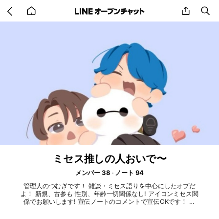
Go
share
se
back
to
home
ミセス推しの人おいで〜
メンバー 38
ノート 94
管理人のつむぎです！ 雑談・ミセス語りを中心にしたオプだ
よ！ 新規、古参も 性別、年齢一切関係なし! アイコンミセス関
係でお願いします! 宣伝ノートのコメントで宣伝OKです！ 大
事なノートの確認お願いします! たくさんの量の写真を送る場
合はノートにお願いします！