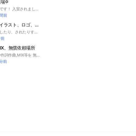
場✡
無償イラスト依頼場です！ 入室されましたら大事なノートご一読お願いします。 また、アイコンは初期のものか許可のあるイラスト、もしくはご自身のイラストでお願いします。 ノートを使用される方は必ずタグを付け、自己管理をお願いします。 絵師様にご依頼される際はモラルを守ってトラブルにならないようご配慮ください。 ※トークでの私語はお控えください。 (雑談OCへ) 荒らし、モラル違反は場合により強制退会、通報させていただきます。 これを守り皆さんで楽しく依頼したり絵を描いたりしていきましょう‼︎
時間前
ʚ 無償依頼場 ɞ『イラスト、ロゴ、タグ画、作詞、作曲』
ここは、無償依頼をしたり、されたりするところです。 イラスト、ロゴ、作詞、作曲など…なんでも依頼していいです。 荒らし、迷惑行為などはご遠慮ください。 ノートのコメント欄以外の会話は基本的に禁止となります。 詳しいルールはオプ中の大事なノートからご確認ください。 ここまで読んでくださった方は是非、入ってくださると嬉しいです❁⃘*.ﾟ #無償依頼 #無償 #イラスト #ロゴ #タグ画 #作詞 #作曲 #依頼募集 #依頼 #依頼募集 #ロゴ依頼 #MIX #動画編集 #イラスト依頼 #絵
分前
IX、無償依頼場所
ここでは,イラストや作詞作曲,MIX等を 無償で依頼したりされたりする場所です！ 依頼する方される方,どっちもやるのもOKです！ YouTubeやTwitterで活動したいけど 絵が描けないっ MIXできないっ サムネどーしよぉー… なんてお悩みの皆さん,じゃんじゃん入っちゃって下さい！ 大歓迎です*ˊᵕˋ* 有償は禁止となっておりますのでご注意ください(* . .))) 入ったらまず大事なノートの確認をお願いします！ イラスト→🖌 動画師→🎥 MIX→📎 作詞→📝 作曲→🎼 ロゴイラスト→🔠 その他→🔍 この絵文字のどれかを名前の横につけて 入ってくれると嬉しいです！ ここまで見てくれてありがとうございました！ 入ってくれると嬉しいです(*^^*) 中でお待ちしております💕 #イラスト#絵#作詞#作曲#MIX#動画師#サムネ#文字アイコン#無償依頼#YouTube#YouTuber#Twitter#SNS#歌い手#歌ってみた
 分前