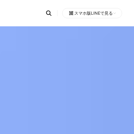
Search
スマホ版LINEで見る
OpenChats
Open
or
search
messages
area