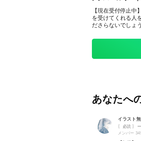
【現在受付停止中】 名前の通りですが、そこの貴方様❗️ 無償で制
を受けてくれる人を
ださらないでしょうか…❓ 📣【入室前に必ずお読みく
ープンチャットは管理人一人
依頼内容の絵文字を
入室をお断りさせていただく
①版権キャラクタ
み合わせはご相談
ど、原作改変を伴
メージを著しく損
断した内容 📣内容によっては、お断りさせていただく場合がございま
す。 あらかじめご了承ください。 ・現
あなたへ
況は予告なく変更する場合があり
未定）】 🎨立ち
納品） 🔠グループや活動名のロゴ制作・デザイン案出し （依頼から5
日以内に納品） 🎞動画編集 （依頼から1週間以内に納品） 🎧MIX
（依頼から1週間以内に納品） 実績作りも
おります‼️ #歌い手さん集まれ #MIX #イラスト #動画編集 #無償依
メンバー 34
頼 #動画投稿者さ