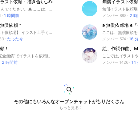
ラスト依頼・描き合い_✍
無償イラスト依頼
⚠️最後まで呼んでください。⚠️ ここは、無償でアイコン・イラスト等を依頼する、依頼を受け付けるという人が集まるオプチャです。 交換はお互いの利害が一致していればOK！ ✄－－－－－－ｷﾘﾄﾘ－－－－－－✄ ・アイコンは自作かフリーでお願いします！ゲーム･アニメのスクショ、AIイラスト❌ ・人が不快な気持ちになるような発言、依頼、その他のことをする方は強制退会です。 ・常識的な最低限のマナーは守ってください。(敬語を使う等)敬語を使っていない方は注意させて頂きます⚠️ ･見学⭕️ ※オプチャ、依頼、絵師初心者の方でも大歓迎です！ ⚠️【必読】 入ったら必ず、大事なノートの確認をお願いします‼️ ✄－－－－－－ｷﾘﾄﾘ－－－－－－✄ オプチャで会えるのを楽しみにしています！🫧 挨拶などは不要です！入室後はシステムメッセージをご一読ください！ #イラスト #イラスト依頼 #イラスト無償依頼 #無償依頼 #描き合い
1
1 時間前
メンバー 888
2 
無償依頼＊
【無償イラスト依頼場】 イラスト上手くなりたい… 褒めてもらいたい…見てほしい… 依頼したい…されたい… 雑談もしたい… そこの貴方🫵🏻🫵🏻✨️ ここに入れば全て叶います🍀*゜ 本ルームの方では雑談禁止となっていますので通知が多いものは苦手な方にオススメのオープンチャットとなっております。 管理体制しっかりしています✋ 無断転載見逃しません❌ 安心してこのオープンチャットをご利用下さい🙇‍♀️ アイコンは著作権侵害しないものでお願いします🙇‍♀️ またお名前についても特殊文字以外のものをつかうことを推奨いたします🙇‍♀️ 入室後大事なノートの閲覧をお願いします。挨拶は不要です。 #イラスト#無償依頼#イベント#絵#依頼#添削#雑談#合作#描きあい
83
たった今
メンバー 574
16 
頼！
絵、作詞作曲、M
こちらは、“完全無償”でイラストを依頼したり依頼されたりする場所です！ 参加される前に簡単なルールを… ____________________________ やっていいこと ・無償依頼 ・見学 ・フリーイラスト投げ ・ネッ友作り やってはいけないこと ・有償依頼 ・暴言や卑猥な発言・名前設定 ・依頼主様以外の保存 ____________________________ アイコンは ・フリーアイコン ・初期アイコン ・自分で描いたアイコン ・描き主様に許可を頂いたアイコン のみでお願いします！ ____________________________
2 時間前
メンバー 1426
14
その他にもいろんなオープンチャットがもりだくさん
もっと見る