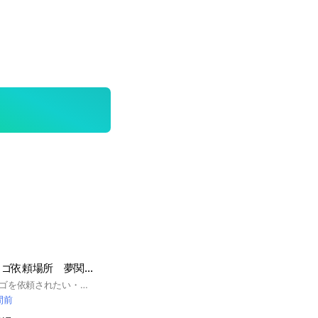
無償イラスト・ロゴ依頼場所 夢関連も⭕ 専属絵師探しも⭕
ここはイラストやロゴを依頼されたい・したい人たちが集まる場所です！専属絵師を探している方も入って下さい！ 雑談は控えて頂けると幸いです💦依頼はノートでして下さい🙇‍♀入ったら、必ず大事なノートを見て下さい。 ※即抜け、荒らしなどの迷惑行為を行った場合、強制退会になります。 依頼する方は名前の最後に、 📒を付けて頂けると幸いです！依頼を受ける方は、🎨を名前の最後に付けて下さい！どちらもする方は📔を付けて下さい！ では、中でお待ちしております！ #イラスト依頼 #イラスト #依頼 #専属絵師 #ロゴ依頼 #ロゴ #無償 #絵の依頼
間前