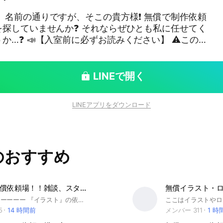
作依頼
探していませんか❓ それならぜひとも私に任せてく
ださい】 ⚠️このオ
で運営しています。 ⚠️入室時は、ご希望の
お名前の横にご入力ください。 ※入力がない場合は
場合があります。 ❌お受けできないご依頼
LINEで開く
ー単体のイラスト制作 （※創作キャラクターとの組
ください。） ②作品やキャラクターの差し替えな
LINEアプリをダウンロード
う内容 (※原作や作者への配慮を欠くもの、作品のイ
なうもの) ③その他、私が対応できない・不適切と判
在お受けできる依頼 (※受付状
のおすすめ
ます。) 【現在受付停止中（再開時期
絵・アイコン用イラスト作成 （2週間〜3週間程度で
イラスト無償依頼場！！雑談、スタンプ禁止
兼ねて完全無償でお受けして
〖 必読 〗 ーーーーー 『イラスト』の依頼を行う オープンチャットです。 (描き合いや版権キャラ・夢絵依頼も可) 入室前に下記の簡単なルールを ご確認下さい🙇‍♀️ ̖́- ━━━━━━━━━━━━━━━ 1⃣依頼・描き合いはノートで！ 2⃣見学・即抜け⭕️ 3⃣雑談やトークを過度に使用すること、 スタンプの使用禁止 4️⃣アイコンは初期のものか 自作イラスト、 使用許可を得たイラスト 5️⃣AIを使用した依頼 宣伝・出会い・荒らし等の 目的でのは入室❌ 6️⃣無断転載やトレスは❌ 7️⃣親バレが理由で抜ける❌ オープンチャットに親の許可なく入ることは違反です！ 上記のルールやモラルを守り楽しくオプを利用しましょう。 ルール違反は、管理人が精査した上で対処します。 また入室後は大事なノートの確認をお願い致します✨️ 是非気軽に入ってください🙌💞
5
14 時間前
メンバー 311
1 時
ん集まれ #歌い手